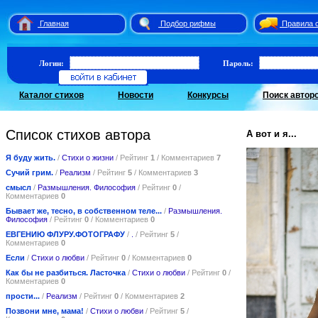
Главная
Подбор рифмы
Правила 
Логин:
Пароль:
Каталог стихов
Новости
Конкурсы
Поиск автор
Список стихов автора
А вот и я...
Я буду жить.
/
Стихи о жизни
/ Рейтинг
1
/ Комментариев
7
Сучий грим.
/
Реализм
/ Рейтинг
5
/ Комментариев
3
смысл
/
Размышления. Философия
/ Рейтинг
0
/
Комментариев
0
Бывает же, тесно, в собственном теле...
/
Размышления.
Философия
/ Рейтинг
0
/ Комментариев
0
ЕВГЕНИЮ ФЛУРУ.ФОТОГРАФУ
/
.
/ Рейтинг
5
/
Комментариев
0
Если
/
Стихи о любви
/ Рейтинг
0
/ Комментариев
0
Как бы не разбиться. Ласточка
/
Стихи о любви
/ Рейтинг
0
/
Комментариев
0
прости...
/
Реализм
/ Рейтинг
0
/ Комментариев
2
Позвони мне, мама!
/
Стихи о любви
/ Рейтинг
5
/