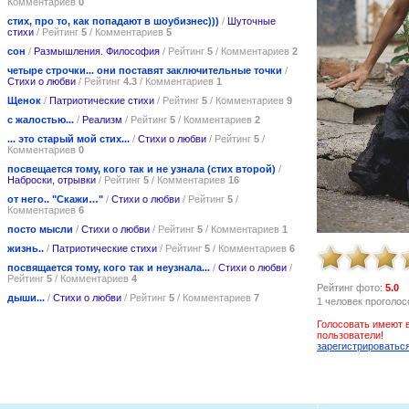
Комментариев
0
стих, про то, как попадают в шоубизнес)))
/
Шуточные
стихи
/ Рейтинг
5
/ Комментариев
5
сон
/
Размышления. Философия
/ Рейтинг
5
/ Комментариев
2
четыре строчки... они поставят заключительные точки
/
Стихи о любви
/ Рейтинг
4.3
/ Комментариев
1
Щенок
/
Патриотические стихи
/ Рейтинг
5
/ Комментариев
9
с жалостью...
/
Реализм
/ Рейтинг
5
/ Комментариев
2
... это старый мой стих...
/
Стихи о любви
/ Рейтинг
5
/
Комментариев
0
посвещается тому, кого так и не узнала (стих второй)
/
Наброски, отрывки
/ Рейтинг
5
/ Комментариев
16
от него.. "Скажи…"
/
Стихи о любви
/ Рейтинг
5
/
Комментариев
6
посто мысли
/
Стихи о любви
/ Рейтинг
5
/ Комментариев
1
жизнь..
/
Патриотические стихи
/ Рейтинг
5
/ Комментариев
6
посвящается тому, кого так и неузнала...
/
Стихи о любви
/
Рейтинг
5
/ Комментариев
4
Рейтинг фото:
5.0
дыши...
/
Стихи о любви
/ Рейтинг
5
/ Комментариев
7
1 человек проголос
Голосовать имеют 
пользователи!
зарегистрироватьс