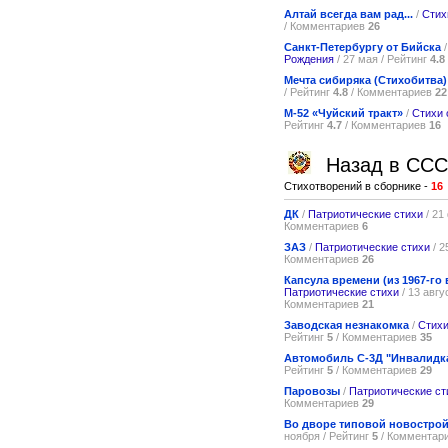
Алтай всегда вам рад...
/
Стих
/ Комментариев
26
Санкт-Петербургу от Бийска
Рождения
/ 27 мая / Рейтинг
4.8
Мечта сибиряка (Стихобитва)
/ Рейтинг
4.8
/ Комментариев
22
М-52 «Чуйский тракт»
/
Стихи 
Рейтинг
4.7
/ Комментариев
16
Назад в СС
Стихотворений в сборнике -
16
ДК
/
Патриотические стихи
/ 21
Комментариев
6
ЗАЗ
/
Патриотические стихи
/ 2
Комментариев
26
Капсула времени (из 1967-го 
Патриотические стихи
/ 13 авгу
Комментариев
21
Заводская незнакомка
/
Стихи
Рейтинг
5
/ Комментариев
35
Автомобиль С-3Д "Инвалидк
Рейтинг
5
/ Комментариев
29
Паровозы
/
Патриотические ст
Комментариев
29
Во дворе типовой новостро
ноября / Рейтинг
5
/ Комментар