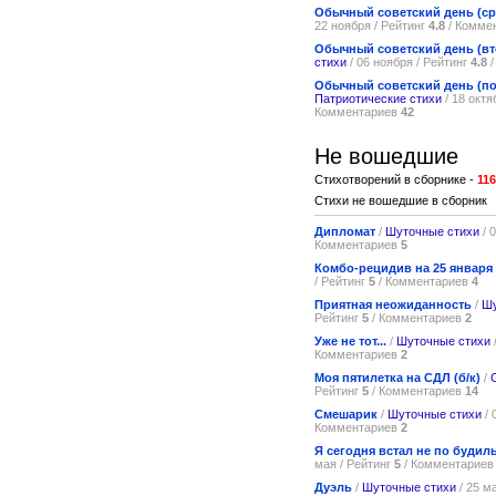
Обычный советский день (ср
22 ноября / Рейтинг
4.8
/ Комме
Обычный советский день (вт
стихи
/ 06 ноября / Рейтинг
4.8
/
Обычный советский день (п
Патриотические стихи
/ 18 октя
Комментариев
42
Не вошедшие
Стихотворений в сборнике -
116
Стихи не вошедшие в сборник
Дипломат
/
Шуточные стихи
/ 
Комментариев
5
Комбо-рецидив на 25 января
/ Рейтинг
5
/ Комментариев
4
Приятная неожиданность
/
Шу
Рейтинг
5
/ Комментариев
2
Уже не тот...
/
Шуточные стихи
Комментариев
2
Моя пятилетка на СДЛ (б/к)
/
Рейтинг
5
/ Комментариев
14
Смешарик
/
Шуточные стихи
/ 
Комментариев
2
Я сегодня встал не по будиль
мая / Рейтинг
5
/ Комментарие
Дуэль
/
Шуточные стихи
/ 25 м