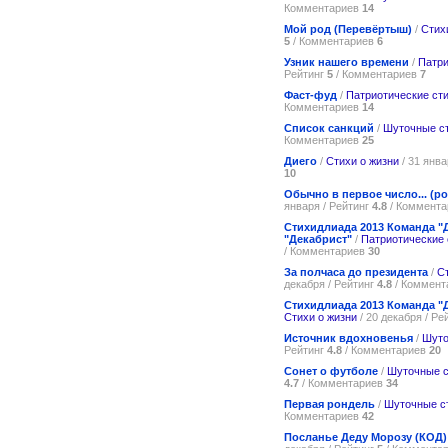
Комментариев
14
Мой род (Перевёртыш)
/
Стих
5
/ Комментариев
6
Узник нашего времени
/
Патри
Рейтинг
5
/ Комментариев
7
Фаст-фуд
/
Патриотические ст
Комментариев
14
Список санкций
/
Шуточные с
Комментариев
25
Диего
/
Стихи о жизни
/ 31 янва
10
Обычно в первое число... (р
января / Рейтинг
4.8
/ Коммент
Стихидлиада 2013 Команда "
"Декабрист"
/
Патриотические 
/ Комментариев
30
За полчаса до президента
/
С
декабря / Рейтинг
4.8
/ Коммент
Стихидлиада 2013 Команда "
Стихи о жизни
/ 20 декабря / Ре
Источник вдохновенья
/
Шуто
Рейтинг
4.8
/ Комментариев
20
Сонет о футболе
/
Шуточные с
4.7
/ Комментариев
34
Первая рондель
/
Шуточные с
Комментариев
42
Посланье Деду Морозу (КОД)