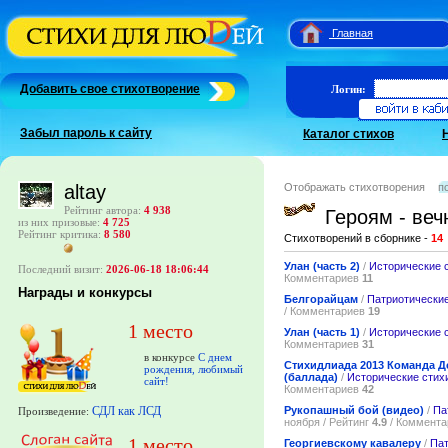
Главная
Добавить свое стихотворение
Логин:
Забыл пароль к сайту
Каталог стихов
Отображать стихотворения
п
altay
Рейтинг автора:
4 938
Героям - веч
из них призовые:
4 725
Рейтинг критика:
8 580
Стихотворений в сборнике -
14
Улан (часть 2)
/
Исторические 
Последний визит:
2026-06-18 18:06:44
Комментариев
11
Награды и конкурсы
Белгорайцам
/
Патриотические
/ Комментариев
19
1 место
Улан (часть 1)
/
Исторические 
Комментариев
31
в конкурсе
С днем
Стихидлиада 2013 Команда Д
рождения, любимый
(баллада)
/
Исторические стих
сайт!
Комментариев
42
СДЛ как ЛСД
Рукопашный бой (видео)
/
Па
Произведение:
ноября / Рейтинг
4.9
/ Коммент
1 место
Георгиевскому кавалеру
/
Пат