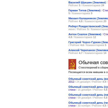
Василий Шукшин (Земляки)
/
Рейтинг
5
/ Комментариев
24
Герман Титов (Земляки)
/
Сти
5
/ Комментариев
9
Михаил Калашников (Земляк
Рейтинг
4.8
/ Комментариев
20
Роберт Рождественский (Зем
июня / Рейтинг
5
/ Комментари
Антон Скалон (Земляки)
/
Сти
4.8
/ Комментариев
12
Григорий Чорос-Гуркин (Зем
/ Рейтинг
4.6
/ Комментариев
5
Алексей Черепанов (Земляки
Рейтинг
4.7
/ Комментариев
14
Обычная сов
Стихотворений в сборн
Посвещается всем жившим в со
Обычный советский день (во
2012
/ 24 декабря / Рейтинг
4.9
/
Обычный советский день (су
стихи
/ 16 декабря / Рейтинг
4.8
Обычный советский день (пя
стихи
/ 09 декабря / Рейтинг
4.8
Обычный советский день (че
стихи
/ 30 ноября / Рейтинг
4.8
/