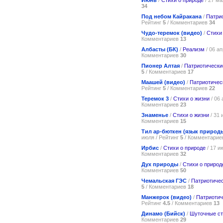
Июнь
/
Стихи о природе
/ 27 ма
34
Под небом Кайракана
/
Патри
Рейтинг
5
/ Комментариев
34
Чудо-теремок (видео)
/
Стихи
Комментариев
13
Албасты (БК)
/
Реализм
/ 06 а
Комментариев
30
Пионер Алтая
/
Патриотически
5
/ Комментариев
17
Маашей (видео)
/
Патриотичес
Рейтинг
5
/ Комментариев
22
Теремок 3
/
Стихи о жизни
/ 06 
Комментариев
23
Знаменье
/
Стихи о жизни
/ 31 
Комментариев
15
Тил ар-бюткен (язык природ
июля / Рейтинг
5
/ Комментари
Ирбис
/
Стихи о природе
/ 17 и
Комментариев
32
Дух природы
/
Стихи о природ
Комментариев
50
Чемальская ГЭС
/
Патриотичес
5
/ Комментариев
18
Манжерок (видео)
/
Патриотич
Рейтинг
4.5
/ Комментариев
13
Динамо (Бийск)
/
Шуточные ст
Комментариев
29