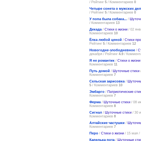
/ Рейтинг
5
/ Комментариев
0
Четыре сонета о мужских дела
/ Рейтинг
5
/ Комментариев
0
У попа была собака...
/
Шуточ
/ Комментариев
13
Декада
/
Стихи о жизни
/ 02 янв
Комментариев
10
Ёлка любой ценой
/
Стихи про
Рейтинг
5
/ Комментариев
12
Новогодне-злободневное
/
С
декабря / Рейтинг
4.9
/ Коммент
Я не романтик
/
Стихи о жизни
Комментариев
11
Путь домой
/
Шуточные стихи
Комментариев
7
Сельская зарисовка
/
Шуточны
5
/ Комментариев
10
Эмбарго
/
Патриотические сти
Комментариев
7
Ферма
/
Шуточные стихи
/ 08 и
Комментариев
8
Сигнал
/
Шуточные стихи
/ 30 
Комментариев
8
Алтайские частушки
/
Шуточны
Комментариев
7
Перо
/
Стихи о жизни
/ 15 мая /
Капелька пота
/
Шуточные сти