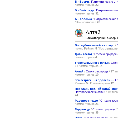
В - Время
/
Патриотические ст
Комментариев
22
Б - Байконур
/
Патриотические
Комментариев
31
А - Авоська
/
Патриотические 
/ Комментариев
28
Алтай
Стихотворений в сборн
Во глубине алтайских гор..
/
июня / Рейтинг
5
/ Комментари
Джай (лето)
/
Стихи о природе
Комментариев
4
У брега шумного ручья
/
Стих
5
/ Комментариев
14
Алтай
/
Стихи о природе
/ 27 а
Комментариев
10
Землетрясенья одолели...
/
С
Рейтинг
5
/ Комментариев
12
Прославь родной Алтай, поэт.
Патриотические стихи
/ 19 янва
24
Родовое гнездо
/
Стихи о жиз
Комментариев
21
Терренкур
/
Стихи о природе
/ 
Комментариев
38