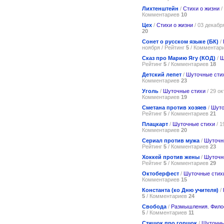
Лихтенштейн
/
Стихи о жизни
/
Комментариев
10
Цех
/
Стихи о жизни
/ 03 декабр
20
Сонет о русском языке (БК)
/
ноября / Рейтинг
5
/ Комментар
Сказ про Марию Ягу (КОД)
/
Ш
Рейтинг
5
/ Комментариев
18
Детский лепет
/
Шуточные сти
Комментариев
23
Уголь
/
Шуточные стихи
/ 29 ок
Комментариев
19
Сметана против хозяев
/
Шуто
Рейтинг
5
/ Комментариев
21
Плацкарт
/
Шуточные стихи
/ 1
Комментариев
20
Сериал против мужа
/
Шуточн
Рейтинг
5
/ Комментариев
23
Хоккей против жены
/
Шуточн
Рейтинг
5
/ Комментариев
29
Октоберфест
/
Шуточные стих
Комментариев
15
Константа (ко Дню учителя)
/
5
/ Комментариев
24
Свобода
/
Размышления. Фил
5
/ Комментариев
11
Стишок про горшок
/
Шуточны