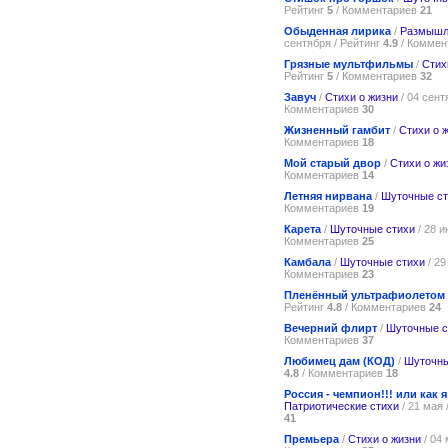
Рейтинг
5
/ Комментариев
21
Обыденная лирика
/
Размышл
сентября / Рейтинг
4.9
/ Коммен
Грязные мультфильмы
/
Стих
Рейтинг
5
/ Комментариев
32
Завуч
/
Стихи о жизни
/ 04 сент
Комментариев
30
Жизненный гамбит
/
Стихи о 
Комментариев
18
Мой старый двор
/
Стихи о жи
Комментариев
14
Летняя нирвана
/
Шуточные ст
Комментариев
19
Карета
/
Шуточные стихи
/ 28 и
Комментариев
25
Камбала
/
Шуточные стихи
/ 29
Комментариев
23
Пленённый ультрафиолетом
Рейтинг
4.8
/ Комментариев
24
Вечерний флирт
/
Шуточные с
Комментариев
37
Любимец дам (КОД)
/
Шуточны
4.8
/ Комментариев
18
Россия - чемпион!!! или как
Патриотические стихи
/ 21 мая 
41
Премьера
/
Стихи о жизни
/ 04 