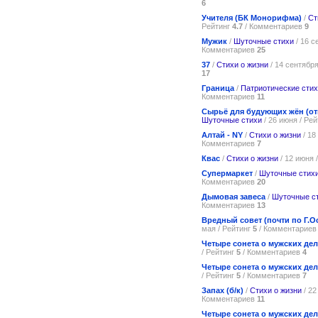
6
Учителя (БК Монорифма)
/
Ст
Рейтинг
4.7
/ Комментариев
9
Мужик
/
Шуточные стихи
/ 16 с
Комментариев
25
37
/
Стихи о жизни
/ 14 сентября
17
Граница
/
Патриотические сти
Комментариев
11
Сырьё для будующих жён (отк
Шуточные стихи
/ 26 июня / Ре
Алтай - NY
/
Стихи о жизни
/ 18
Комментариев
7
Квас
/
Стихи о жизни
/ 12 июня 
Супермаркет
/
Шуточные стих
Комментариев
20
Дымовая завеса
/
Шуточные с
Комментариев
13
Вредный совет (почти по Г.О
мая / Рейтинг
5
/ Комментарие
Четыре сонета о мужских дела
/ Рейтинг
5
/ Комментариев
4
Четыре сонета о мужских дела
/ Рейтинг
5
/ Комментариев
7
Запах (б/к)
/
Стихи о жизни
/ 22
Комментариев
11
Четыре сонета о мужских дела