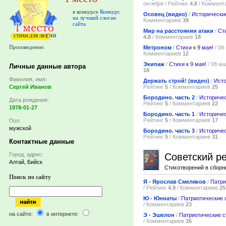
октября / Рейтинг
4.8
/ Коммент
в конкурсе
Конкурс
Осовец (видео)
/
Исторически
на лучший слоган
Комментариев
39
сайта
Мир на расстоянии атаки
/
Сти
4.8
/ Комментариев
18
Произведение:
Метроном
/
Стихи к 9 мая!
/ 08
Комментариев
12
Экипаж
/
Стихи к 9 мая!
/ 08 ма
Личные данные автора
18
Фамилия, имя:
Держать строй! (видео)
/
Исто
Сергей Иванов
Рейтинг
5
/ Комментариев
25
Бородино. часть 2
/
Историчес
Дата рождения:
Рейтинг
5
/ Комментариев
22
1978-01-27
Бородино. часть 1
/
Историчес
Рейтинг
5
/ Комментариев
17
Пол:
мужской
Бородино. часть 3
/
Историчес
Рейтинг
5
/ Комментариев
31
Контактные данные
Советский р
Город, адрес:
Алтай, Бийск
Стихотворений в сборн
Поиск по сайту
Я - Ярослав Смеляков
/
Патри
/ Рейтинг
4.9
/ Комментариев
25
Ю - Юннаты
/
Патриотические 
/ Комментариев
23
на сайте:
в интернете:
Э - Эшелон
/
Патриотические с
/ Комментариев
35