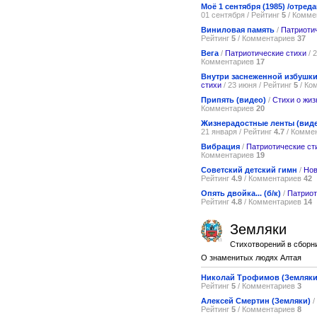
Моё 1 сентября (1985) /отреда
01 сентября / Рейтинг
5
/ Комме
Виниловая память
/
Патриоти
Рейтинг
5
/ Комментариев
37
Вега
/
Патриотические стихи
/ 
Комментариев
17
Внутри заснеженной избушки.
стихи
/ 23 июня / Рейтинг
5
/ Ко
Припять (видео)
/
Стихи о жиз
Комментариев
20
Жизнерадостные ленты (вид
21 января / Рейтинг
4.7
/ Комме
Вибрация
/
Патриотические ст
Комментариев
19
Советский детский гимн
/
Нов
Рейтинг
4.9
/ Комментариев
42
Опять двойка... (б/к)
/
Патриот
Рейтинг
4.8
/ Комментариев
14
Земляки
Стихотворений в сборн
О знаменитых людях Алтая
Николай Трофимов (Земляки
Рейтинг
5
/ Комментариев
3
Алексей Смертин (Земляки)
/
Рейтинг
5
/ Комментариев
8