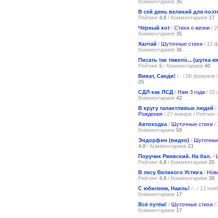
Комментариев
35
В сей день великий для поэт
Рейтинг
4.8
/ Комментариев
17
Чёрный кот
/
Стихи о жизни
/ 2
Комментариев
35
Халтай
/
Шуточные стихи
/ 12 
Комментариев
36
Писать так тяжело... (шутка 
Рейтинг
5
/ Комментариев
40
Виват, Санди!
/
.
/ 06 февраля 
25
СДЛ как ЛСД
/
Нам 3 года
/ 02
Комментариев
42
В кругу талантливых людей
/
Рождения
/ 27 января / Рейтинг
Автоходка
/
Шуточные стихи
/ 
Комментариев
59
Эндорфин (видео)
/
Шуточные
4.8
/ Комментариев
21
Поручик Ржевский. На бал.
/
Рейтинг
4.8
/ Комментариев
25
В лесу Великого Устюга
/
Новы
Рейтинг
4.8
/ Комментариев
38
С юбилеем, Наиль!
/
.
/ 13 ноя
Комментариев
17
Всё путём!
/
Шуточные стихи
/ 
Комментариев
17