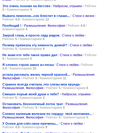
Это очень похоже на бегство
/
Наброски, отрывки
/ Рейтинг
5
/ Комментариев
4
Выжата лимоном...сок блестит в глазах...
/
Стихи о жизни
/
Рейтинг
4.9
/ Комментариев
12
Пообещай !
/
Размышления. Философия
/ Рейтинг
4.9
/
Комментариев
4
Закрой глаза, я просто сяду рядом
/
Стихи о любви
/
Рейтинг
5
/ Комментариев
6
Почему привезла эту нежность домой?
/
Стихи о любви
/
Рейтинг
5
/ Комментариев
4
Не знаю кто тебе такое право дал
/
Стихи о любви
/ Рейтинг
5
/ Комментариев
0
Я словно строю замок из песка
/
Стихи о любви
/ Рейтинг
4.9
/ Комментариев
15
устала рисовать жизнь черной краской...
/
Размышления.
Философия
/ Рейтинг
5
/ Комментариев
11
Странно всегда считала ,что слезы мои ерунда
/
Размышления. Философия
/ Рейтинг
5
/ Комментариев
6
Смешон порыв моей души к тебе?
/
Наброски, отрывки
/
Рейтинг
5
/ Комментариев
3
Остановить бесконечный поток трат
/
Размышления.
Философия
/ Рейтинг
5
/ Комментариев
0
Словно каленым железом по сердцу- твоё молчание...
/
Размышления. Философия
/ Рейтинг
5
/ Комментариев
5
У Осени для слёз свои причины...
/
Стихи о любви
/
Рейтинг
4.9
/ Комментариев
8