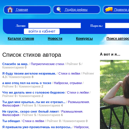
Главная
Подбор рифмы
Правила 
Логин:
Пароль:
Каталог стихов
Новости
Конкурсы
Поиск автор
Список стихов автора
А вот и я...
Спасибо за мир.
/
Патриотические стихи
/ Рейтинг
5
/
Комментариев
0
Я буду твоим ангелом незримым.
/
Стихи о любви
/ Рейтинг
4.3
/ Комментариев
8
а мне отец пел на ночь о тоске
/
Наброски, отрывки
/
Рейтинг
5
/ Комментариев
2
Что же делать мне с головою бедовою
/
Стихи о любви
/
Рейтинг
0
/ Комментариев
2
Ты дал мне крылья...ты же их отрезал...
/
Размышления.
Философия
/ Рейтинг
5
/ Комментариев
4
Не грусти.. скоро снег белый ляжет
/
Размышления.
Философия
/ Рейтинг
5
/ Комментариев
6
Ты обещал
/
Стихи о любви
/ Рейтинг
0
/ Комментариев
0
Я привыкла уже-промолчишь на вопросы..
/
Наброски,