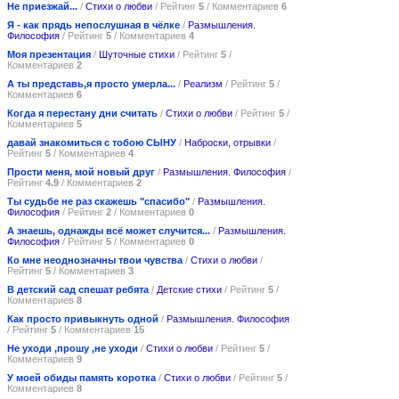
Не приезжай...
/
Стихи о любви
/ Рейтинг
5
/ Комментариев
6
Я - как прядь непослушная в чёлке
/
Размышления.
Философия
/ Рейтинг
5
/ Комментариев
4
Моя презентация
/
Шуточные стихи
/ Рейтинг
5
/
Комментариев
2
А ты представь,я просто умерла...
/
Реализм
/ Рейтинг
5
/
Комментариев
6
Когда я перестану дни считать
/
Стихи о любви
/ Рейтинг
5
/
Комментариев
5
давай знакомиться с тобою СЫНУ
/
Наброски, отрывки
/
Рейтинг
5
/ Комментариев
4
Прости меня, мой новый друг
/
Размышления. Философия
/
Рейтинг
4.9
/ Комментариев
2
Ты судьбе не раз скажешь "спасибо"
/
Размышления.
Философия
/ Рейтинг
2
/ Комментариев
0
А знаешь, однажды всё может случится...
/
Размышления.
Философия
/ Рейтинг
5
/ Комментариев
0
Ко мне неоднозначны твои чувства
/
Стихи о любви
/
Рейтинг
5
/ Комментариев
3
В детский сад спешат ребята
/
Детские стихи
/ Рейтинг
5
/
Комментариев
8
Как просто привыкнуть одной
/
Размышления. Философия
/ Рейтинг
5
/ Комментариев
15
Не уходи ,прошу ,не уходи
/
Стихи о любви
/ Рейтинг
5
/
Комментариев
9
У моей обиды память коротка
/
Стихи о любви
/ Рейтинг
5
/
Комментариев
8