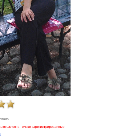
овало
возможность только зарегистрированные
я