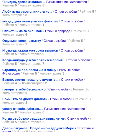
Я,видно, долго зажилась
/
Размышления. Философия
/
Рейтинг
5
/ Комментариев
5
Любить на расстоянии легко...
/
Стихи о любви
/ Рейтинг
5
/
Комментариев
8
когда души моей угаснет фитилек
/
Стихи о любви
/
Рейтинг
4
/ Комментариев
1
Плачет Зима за окошком
/
Стихи о природе
/ Рейтинг
5
/
Комментариев
6
Ощущаю твою нехватку
/
Стихи о любви
/ Рейтинг
5
/
Комментариев
2
И откуда ,скажи мне , они взялись
/
Стихи о любви
/
Рейтинг
5
/ Комментариев
0
Когда-нибудь у тебя появится время...
/
Стихи о любви
/
Рейтинг
5
/ Комментариев
7
Странно, скоро весна ...а я плачу
/
Размышления.
Философия
/ Рейтинг
5
/ Комментариев
3
Видно, время пришло отпустить...
/
Стихи о любви
/
Рейтинг
4.8
/ Комментариев
2
говорить тебе бесполезно
/
Стихи о любви
/ Рейтинг
5
/
Комментариев
0
Сочинять за двоих диалоги
/
Стихи о любви
/ Рейтинг
5
/
Комментариев
3
ухожу от себя...убегаю...
/
Размышления. Философия
/
Рейтинг
0
/ Комментариев
0
Когда свободно сердце,знаешь, легче
/
Стихи о любви
/
Рейтинг
5
/ Комментариев
3
Дверь открыла ..Предо мной дедушка Мороз
/
Шуточные
стихи
/ Рейтинг
5
/ Комментариев
2