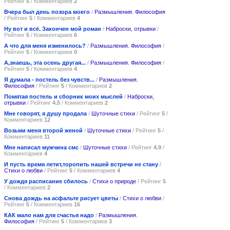
Рейтинг
5
/ Комментариев
2
Вчера был день позора моего
/
Размышления. Философия
/ Рейтинг
5
/ Комментариев
4
Ну вот и всё. Закончен мой роман
/
Наброски, отрывки
/
Рейтинг
5
/ Комментариев
6
А что для меня изменилось?
/
Размышления. Философия
/
Рейтинг
5
/ Комментариев
0
А,знаешь, эта осень другая...
/
Размышления. Философия
/
Рейтинг
5
/ Комментариев
4
Я думала - постель без чувств...
/
Размышления.
Философия
/ Рейтинг
5
/ Комментариев
2
Помятая постель и сборник моих мыслей
/
Наброски,
отрывки
/ Рейтинг
4.5
/ Комментариев
2
Мне говорят, я душу продала
/
Шуточные стихи
/ Рейтинг
5
/
Комментариев
12
Возьми меня второй женой
/
Шуточные стихи
/ Рейтинг
5
/
Комментариев
11
Мне написал мужчина смс
/
Шуточные стихи
/ Рейтинг
4.9
/
Комментариев
4
И пусть время летит,торопить нашей встречи не стану
/
Стихи о любви
/ Рейтинг
5
/ Комментариев
4
У дождя расписание сбилось
/
Стихи о природе
/ Рейтинг
5
/ Комментариев
2
Снова дождь на асфальте рисует цветы
/
Стихи о любви
/
Рейтинг
5
/ Комментариев
16
КАК мало нам для счастья надо
/
Размышления.
Философия
/ Рейтинг
5
/ Комментариев
3