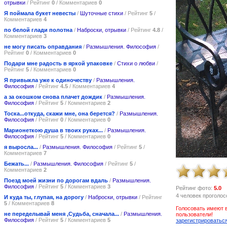
отрывки
/ Рейтинг
0
/ Комментариев
0
Я поймала букет невесты
/
Шуточные стихи
/ Рейтинг
5
/
Комментариев
4
по белой глади полотна
/
Наброски, отрывки
/ Рейтинг
4.8
/
Комментариев
3
не могу писать оправдания
/
Размышления. Философия
/
Рейтинг
0
/ Комментариев
0
Подари мне радость в яркой упаковке
/
Стихи о любви
/
Рейтинг
5
/ Комментариев
0
Я привыкла уже к одиночеству
/
Размышления.
Философия
/ Рейтинг
4.5
/ Комментариев
4
а за окошком снова плачет дождик
/
Размышления.
Философия
/ Рейтинг
5
/ Комментариев
2
Тоска...откуда, скажи мне, она берется?
/
Размышления.
Философия
/ Рейтинг
0
/ Комментариев
0
Марионеткою душа в твоих руках...
/
Размышления.
Философия
/ Рейтинг
5
/ Комментариев
0
я выросла...
/
Размышления. Философия
/ Рейтинг
5
/
Комментариев
7
Бежать...
/
Размышления. Философия
/ Рейтинг
5
/
Комментариев
2
Поезд моей жизни по дорогам вдаль
/
Размышления.
Философия
/ Рейтинг
5
/ Комментариев
3
Рейтинг фото:
5.0
4 человек проголос
И куда ты, глупая, на дорогу
/
Наброски, отрывки
/ Рейтинг
5
/ Комментариев
8
Голосовать имеют 
не переделывай меня ,Судьба, сначала...
/
Размышления.
пользователи!
Философия
/ Рейтинг
5
/ Комментариев
5
зарегистрироватьс