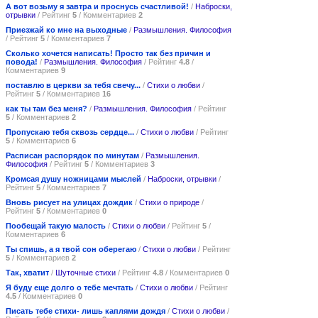
А вот возьму я завтра и проснусь счастливой!
/
Наброски,
отрывки
/ Рейтинг
5
/ Комментариев
2
Приезжай ко мне на выходные
/
Размышления. Философия
/ Рейтинг
5
/ Комментариев
7
Сколько хочется написать! Просто так без причин и
повода!
/
Размышления. Философия
/ Рейтинг
4.8
/
Комментариев
9
поставлю в церкви за тебя свечу...
/
Стихи о любви
/
Рейтинг
5
/ Комментариев
16
как ты там без меня?
/
Размышления. Философия
/ Рейтинг
5
/ Комментариев
2
Пропускаю тебя сквозь сердце...
/
Стихи о любви
/ Рейтинг
5
/ Комментариев
6
Расписан распорядок по минутам
/
Размышления.
Философия
/ Рейтинг
5
/ Комментариев
3
Кромсая душу ножницами мыслей
/
Наброски, отрывки
/
Рейтинг
5
/ Комментариев
7
Вновь рисует на улицах дождик
/
Стихи о природе
/
Рейтинг
5
/ Комментариев
0
Пообещай такую малость
/
Стихи о любви
/ Рейтинг
5
/
Комментариев
6
Ты спишь, а я твой сон оберегаю
/
Стихи о любви
/ Рейтинг
5
/ Комментариев
2
Так, хватит
/
Шуточные стихи
/ Рейтинг
4.8
/ Комментариев
0
Я буду еще долго о тебе мечтать
/
Стихи о любви
/ Рейтинг
4.5
/ Комментариев
0
Писать тебе стихи- лишь каплями дождя
/
Стихи о любви
/