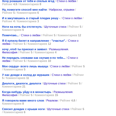
Хочу ромашек от тебя и спелых ягод
/
Стихи о любви
/
Рейтинг
4.9
/ Комментариев
8
Ну, помогите способ мне найти
/
Наброски, отрывки
/
Рейтинг
5
/ Комментариев
6
И я закутавшись в старый пледик решу -
/
Стихи о любви
/
Рейтинг
4
/ Комментариев
3
Ноги на ночь бы отстегнуть
/
Шуточные стихи
/ Рейтинг
5
/
Комментариев
6
Помечтаю...
/
Стихи о любви
/ Рейтинг
5
/ Комментариев
12
Я б купила билет в направление - "счастье".
/
Стихи о
любви
/ Рейтинг
5
/ Комментариев
12
хочу ,чтоб ты приехал и заявил
/
Размышления.
Философия
/ Рейтинг
5
/ Комментариев
4
Не передать словами как скучаю я по тебе...
/
Стихи о
любви
/ Рейтинг
5
/ Комментариев
10
Мое сердце- всего лишь мышца
/
Стихи о любви
/ Рейтинг
5
/ Комментариев
5
У нас дожди и холод до мурашек
/
Стихи о любви
/ Рейтинг
5
/ Комментариев
11
Диалоги, диалоги, диалоги
/
Шуточные стихи
/ Рейтинг
5
/
Комментариев
21
Когда-нибудь уйду я в монастырь
/
Размышления.
Философия
/ Рейтинг
5
/ Комментариев
15
Я говорила маме много слов
/
Реализм
/ Рейтинг
4.8
/
Комментариев
8
Свесил дождик с крыши ноги
/
Шуточные стихи
/ Рейтинг
5
/ Комментариев
6