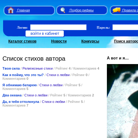
Главная
Подбор рифмы
Правила 
Логин:
Пароль:
Каталог стихов
Новости
Конкурсы
Поиск автор
Список стихов автора
А вот и я...
Твоя сила
/
Религиозные стихи
/ Рейтинг
4
/ Комментариев
4
Как я пойму, что это ты?
/
Стихи о любви
/ Рейтинг
0
/
Комментариев
0
Я обнимаю батарею
/
Стихи о любви
/ Рейтинг
5
/
Комментариев
5
Два океана
/
Стихи о любви
/ Рейтинг
5
/ Комментариев
2
Да, я тебя оттолкнула
/
Стихи о любви
/ Рейтинг
5
/
Комментариев
7