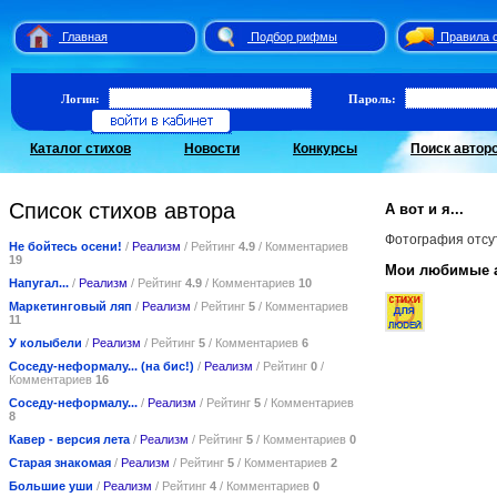
Главная
Подбор рифмы
Правила 
Логин:
Пароль:
Каталог стихов
Новости
Конкурсы
Поиск автор
Список стихов автора
А вот и я...
Фотография отсу
Не бойтесь осени!
/
Реализм
/ Рейтинг
4.9
/ Комментариев
19
Мои любимые 
Напугал...
/
Реализм
/ Рейтинг
4.9
/ Комментариев
10
Маркетинговый ляп
/
Реализм
/ Рейтинг
5
/ Комментариев
11
У колыбели
/
Реализм
/ Рейтинг
5
/ Комментариев
6
Соседу-неформалу... (на бис!)
/
Реализм
/ Рейтинг
0
/
Комментариев
16
Соседу-неформалу...
/
Реализм
/ Рейтинг
5
/ Комментариев
8
Кавер - версия лета
/
Реализм
/ Рейтинг
5
/ Комментариев
0
Старая знакомая
/
Реализм
/ Рейтинг
5
/ Комментариев
2
Большие уши
/
Реализм
/ Рейтинг
4
/ Комментариев
0