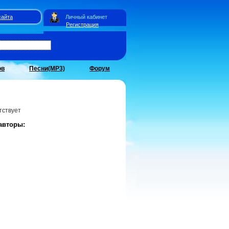
сайта
Личный кабинет
Регистрация
ов
Песни(MP3)
Форум
тствует
авторы: