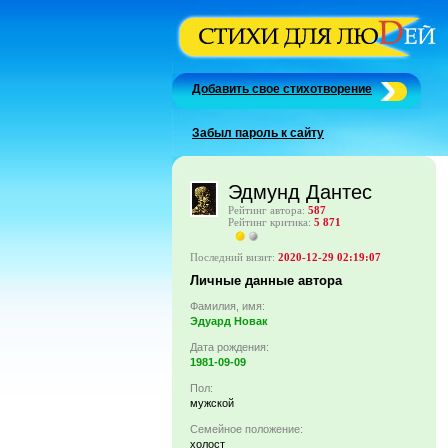
Добавить свое стихотворение
Забыл пароль к сайту
Эдмунд Дантес
Рейтинг автора:
587
Рейтинг критика:
5 871
Последний визит:
2020-12-29 02:19:07
Личные данные автора
Фамилия, имя:
Эдуард Новак
Дата рождения:
1981-09-09
Пол:
мужской
Семейное положение:
холост