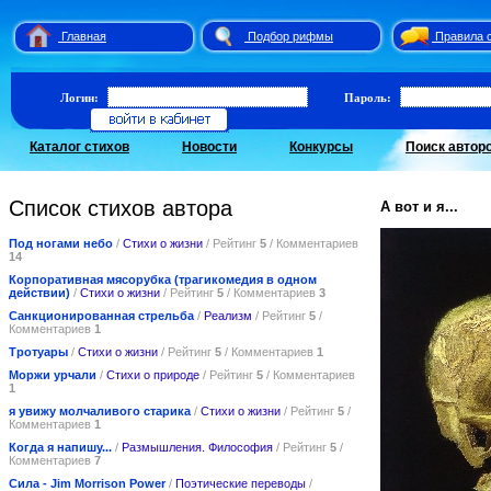
Главная
Подбор рифмы
Правила 
Логин:
Пароль:
Каталог стихов
Новости
Конкурсы
Поиск автор
Список стихов автора
А вот и я...
Под ногами небо
/
Стихи о жизни
/ Рейтинг
5
/ Комментариев
14
Корпоративная мясорубка (трагикомедия в одном
действии)
/
Стихи о жизни
/ Рейтинг
5
/ Комментариев
3
Санкционированная стрельба
/
Реализм
/ Рейтинг
5
/
Комментариев
1
Тротуары
/
Стихи о жизни
/ Рейтинг
5
/ Комментариев
1
Моржи урчали
/
Стихи о природе
/ Рейтинг
5
/ Комментариев
1
я увижу молчаливого старика
/
Стихи о жизни
/ Рейтинг
5
/
Комментариев
1
Когда я напишу...
/
Размышления. Философия
/ Рейтинг
5
/
Комментариев
7
Сила - Jim Morrison Power
/
Поэтические переводы
/