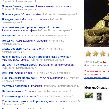
Рейтинг
5
/ Комментариев
6
Похуже бывает, похоже
/
Размышления. Философия
/
Рейтинг
5
/ Комментариев
4
Поэтика улиц
/
Стихи о любви
/ Рейтинг
5
/ Комментариев
1
Я видел дым
/
Мистика и эзотерика
/ Рейтинг
5
/
Комментариев
2
Психическое расстройство первой степени
/
Размышления. Философия
/ Рейтинг
5
/ Комментариев
0
Я жирная
/
Реализм
/ Рейтинг
4.6
/ Комментариев
8
Город N
/
Размышления. Философия
/ Рейтинг
5
/
Комментариев
2
Сюда, все дурни...
/
Стихи о жизни
/ Рейтинг
5
/
Комментариев
17
Лесная песнь про навоз, навозного жука и улитку
/
Мистика и эзотерика
/ Рейтинг
5
/ Комментариев
9
Рейтинг фото:
5.0
История про кота и дверь
/
Размышления. Философия
/
4 человек проголос
Рейтинг
5
/ Комментариев
4
Голосовать имеют 
Обними
/
Стихи о любви
/ Рейтинг
5
/ Комментариев
4
пользователи!
зарегистрироватьс
Тюрьма Джим Моррисон
/
Поэтические переводы
/ Рейтинг
5
/ Комментариев
8
Мертвые дезертиры
/
Реализм
/ Рейтинг
5
/ Комментариев
6
Мои любимые 
Простые люди
/
Реализм
/ Рейтинг
5
/ Комментариев
4
Тревожные дни
/
Реализм
/ Рейтинг
5
/ Комментариев
6
Реальная история или Хороший день
/
Реализм
/ Рейтинг
5
/ Комментариев
2