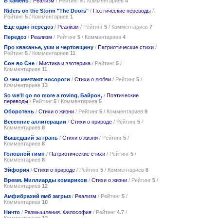
В камень
/
Реализм
/ Рейтинг
5
/ Комментариев
4
Riders on the Storm "The Doors"
/
Поэтические переводы
/
Рейтинг
5
/ Комментариев
1
Еще один передоз
/
Реализм
/ Рейтинг
5
/ Комментариев
7
Передоз
/
Реализм
/ Рейтинг
5
/ Комментариев
4
Про кваканье, уши и чертовщину
/
Патриотические стихи
/
Рейтинг
5
/ Комментариев
11
Сон во Сне
/
Мистика и эзотерика
/ Рейтинг
5
/
Комментариев
11
О чем мечтают носороги
/
Стихи о любви
/ Рейтинг
5
/
Комментариев
13
So we'll go no more a roving, Байрон,
/
Поэтические
переводы
/ Рейтинг
5
/ Комментариев
5
Оборотень
/
Стихи о жизни
/ Рейтинг
5
/ Комментариев
9
Весенние аллитерации
/
Стихи о природе
/ Рейтинг
5
/
Комментариев
8
Вышедший за грань
/
Стихи о жизни
/ Рейтинг
5
/
Комментариев
8
Головной гимн
/
Патриотические стихи
/ Рейтинг
5
/
Комментариев
8
Эйфория
/
Стихи о природе
/ Рейтинг
5
/ Комментариев
6
Время. Миллиарды комариков
/
Стихи о жизни
/ Рейтинг
5
/
Комментариев
12
Амфибрахий ямб загрыз
/
Реализм
/ Рейтинг
5
/
Комментариев
10
Ничто
/
Размышления. Философия
/ Рейтинг
4.7
/
Комментариев
12