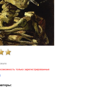
овало
возможность только зарегистрированные
я
авторы: