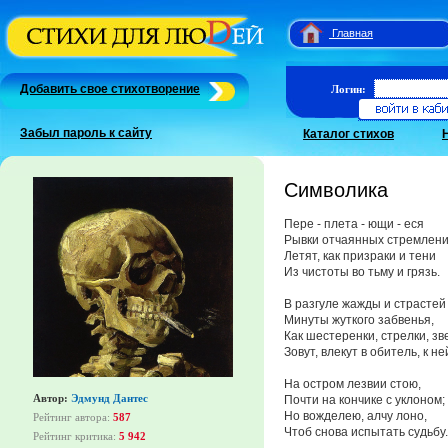
Главная
Добавить свое стихотворение
Логин:
Забыл пароль к сайту
Каталог стихов
Символика
Пере - плета - ющи - еся
Рывки отчаянных стремлен
Летят, как призраки и тени
Из чистоты во тьму и грязь.
В разгуле жажды и страстей
Минуты жуткого забвенья,
Как шестеренки, стрелки, зв
Зовут, влекут в обитель, к не
На остром лезвии стою,
Автор:
Эдмунд Дантес
Почти на кончике с уклоном;
Но вожделею, алчу лоно,
Рейтинг автора:
587
Чтоб снова испытать судьбу.
Рейтинг критика:
5 942