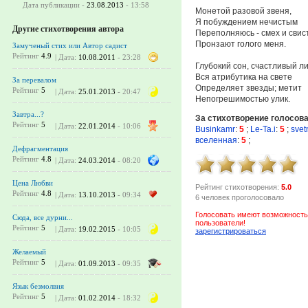
Дата публикации -
23.08.2013
- 13:58
Монетой разовой звеня,
Я побуждением нечистым
Другие стихотворения автора
Переполняюсь - смех и свис
Пронзают голого меня.
Замученый стих или Автор садист
Рейтинг
4.9
| Дата:
10.08.2011
- 23:28
Глубокий сон, счастливый лик.
Вся атрибутика на свете
За перевалом
Определяет звезды; метит
Рейтинг
5
| Дата:
25.01.2013
- 20:47
Непогрешимостью улик.
Завтра...?
За стихотворение голосов
Рейтинг
5
| Дата:
22.01.2014
- 10:06
Businkamr
:
5
;
Le-Ta.i
:
5
;
svet
вселенная
:
5
;
Дефрагментация
Рейтинг
4.8
| Дата:
24.03.2014
- 08:20
Цена Любви
Рейтинг стихотворения:
5.0
Рейтинг
4.8
| Дата:
13.10.2013
- 09:34
6 человек проголосовало
Голосовать имеют возможность
Сюда, все дурни...
пользователи!
Рейтинг
5
| Дата:
19.02.2015
- 10:05
зарегистрироваться
Желаемый
Рейтинг
5
| Дата:
01.09.2013
- 09:35
Язык безмолвия
Рейтинг
5
| Дата:
01.02.2014
- 18:32