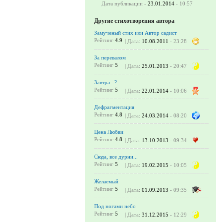
Дата публикации -
23.01.2014
- 10:57
Другие стихотворения автора
Замученый стих или Автор садист
Рейтинг
4.9
| Дата:
10.08.2011
- 23:28
За перевалом
Рейтинг
5
| Дата:
25.01.2013
- 20:47
Завтра...?
Рейтинг
5
| Дата:
22.01.2014
- 10:06
Дефрагментация
Рейтинг
4.8
| Дата:
24.03.2014
- 08:20
Цена Любви
Рейтинг
4.8
| Дата:
13.10.2013
- 09:34
Сюда, все дурни...
Рейтинг
5
| Дата:
19.02.2015
- 10:05
Желаемый
Рейтинг
5
| Дата:
01.09.2013
- 09:35
Под ногами небо
Рейтинг
5
| Дата:
31.12.2015
- 12:29