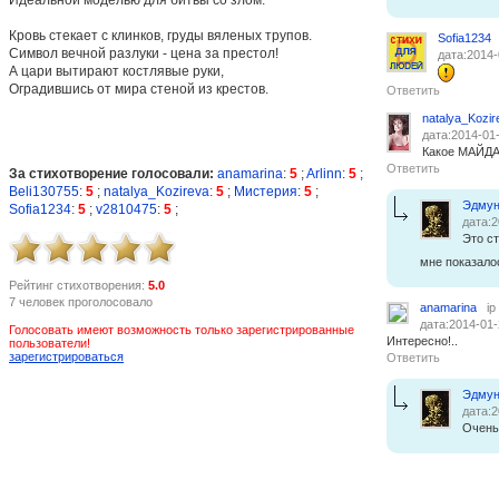
Кровь стекает с клинков, груды вяленых трупов.
Sofia1234
Символ вечной разлуки - цена за престол!
дата:2014-
А цари вытирают костлявые руки,
Оградившись от мира стеной из крестов.
Ответить
natalya_Kozir
дата:2014-01
Какое МАЙДА
Ответить
За стихотворение голосовали:
anamarina
:
5
;
Arlinn
:
5
;
Beli130755
:
5
;
natalya_Kozireva
:
5
;
Мистерия
:
5
;
Эдмун
Sofia1234
:
5
;
v2810475
:
5
;
дата:2
Это ст
мне показало
Рейтинг стихотворения:
5.0
7 человек проголосовало
anamarina
ip
дата:2014-01-
Голосовать имеют возможность только зарегистрированные
Интересно!..
пользователи!
зарегистрироваться
Ответить
Эдмун
дата:2
Очень