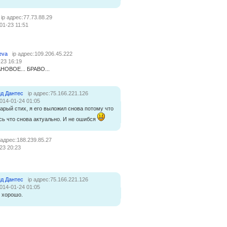
ip адрес:77.73.88.29
01-23 11:51
eva
ip адрес:109.206.45.222
-23 16:19
НОВОЕ... БРАВО...
д Дантес
ip адрес:75.166.221.126
014-01-24 01:05
арый стих, я его выложил снова потому что
сь что снова актуально. И не ошибся
 адрес:188.239.85.27
23 20:23
д Дантес
ip адрес:75.166.221.126
014-01-24 01:05
 хорошо.