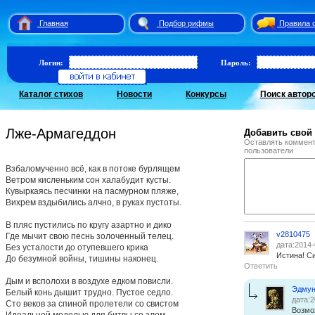
Главная
Подбор рифмы
Правила 
Логин:
Пароль:
Каталог стихов
Новости
Конкурсы
Поиск автор
Лже-Армагеддон
Добавить свой
Оставлять коммент
пользователи
Взбаломученно всё, как в потоке бурлящем
Ветром кисленьким сон халабудит кусты.
Кувыркаясь песчинки на пасмурном пляже,
Вихрем вздыбились алчно, в руках пустоты.
В пляс пустились по кругу азартно и дико
v2810475
Где мычит свою песнь золоченный телец.
дата:2014-
Без усталости до отупевшего крика
Истина! Си
До безумной войны, тишины наконец.
Ответить
Дым и всполохи в воздухе едком повисли.
Эдмун
Белый конь дышит трудно. Пустое седло.
дата:2
Сто веков за спиной пролетели со свистом
Возмо
Идеальной моделью для битвы со злом.