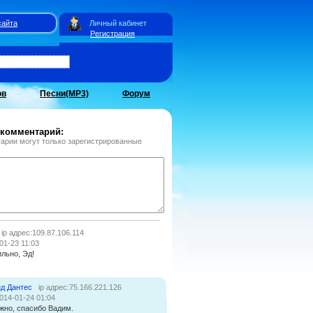
сайта
Личный кабинет
Регистрация
ов
Песни(MP3)
Форум
 комментарий:
арии могут только зарегистрированные
ip адрес:109.87.106.114
01-23 11:03
льно, Эд!
д Дантес
ip адрес:75.166.221.126
014-01-24 01:04
жно, спасибо Вадим.