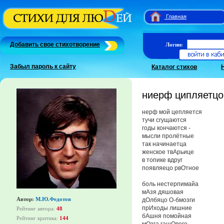
Главная
Добавить свое стихотворение
Логин:
Забыл пароль к сайту
Каталог стихов
ниерф ципляетцо
нерф мой цепляется
тучи сгущаются
годы кончаются -
мысли пролётные
так начинаетца
женское твАрьице
в топике вдруг
появляецо рвОтное
боль нестерпимайа
мАзя дяшовая
Автор:
М.Ю.Федотов
дОлбяцо О-бмозги
прИходы лишние
Рейтинг автора:
48
бАшня помойная
Рейтинг критика:
144
мОзга гашОвого