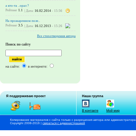
а кто-та ..орал ?
Рейтинг
1.1
| Дата:
16.02.2014
- 15:56
На прожаренном поле..
Рейтинг
3.5
| Дата:
16.12.2013
- 15:26
Все стихотворения автора
Поиск по сайту
на сайте:
в интернете:
Я поддерживаю проект
Наша группа
В контакте
Мой мир
Копирование материалов с сайта только с разрешения автора или администратора
Copyright 2008-2016 |
связаться с администрацией