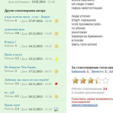
Дата публикации -
13.02.2014
- 15:46
нА-люди ставит
гафно-чвяртостишие
Другие стихотворения автора
люди утопия
я жду полоски прозу , а это - Диарея
бУдят парашное
Рейтинг
4
| Дата:
17.07.2014
- 16:59
чтоб проявили себя -
те убогие
душепизма арлы
уничтожая
Рейтинг
3.8
| Дата:
25.12.2013
- 13:09
харкнув на бумажное -
в голову
В мороз !
(мать тупо-рогая)
Рейтинг
3
| Дата:
14.12.2013
- 14:24
Пятно и мозги
Рейтинг
3.3
| Дата:
13.12.2013
- 20:13
Ия абазралзя. Чазь бервая.
За стихотворение голосов
Рейтинг
3
babavuda
:
1
;
Эрнесто
:
1
;
Ju
| Дата:
17.12.2013
- 00:35
Любимая, мы сорок лет уже втроём!
Рейтинг
3.5
| Дата:
24.11.2013
- 15:05
Рейтинг стихотворения:
3.4
иа - длб
5 человек проголосовало
Рейтинг
4.5
| Дата:
20.12.2013
- 11:30
Голосовать имеют возможность
пользователи!
зарегистрироваться
Прашу типя!
Рейтинг
2.4
| Дата:
14.12.2013
- 21:19