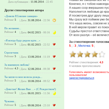
Дата публикации -
11.06.2014
- 22:45
Конечно, я с тобою навсегда
А наших ссор вчерашних пус
Другие стихотворения автора
Наполнится любовью до кра
И посмотрев друг другу лишь
«Довели ЕСовские санкции»
Мы сразу всё поймем уже бе
Рейтинг
5
| Дата:
31.08.2014
- 22:56
Что наша жизнь, совсем не 
В ней миром правит из покон
По желанию...
Судьбы престол ответствен
Рейтинг
4
| Дата:
04.02.2015
- 00:16
От всех разлук – её величес
«Я всегда буду рядом идти…»
За стихотворение голосов
Рейтинг
5
| Дата:
01.02.2015
- 22:52
5
;
:
3
;
Милочка
:
5
;
Стрелочник
Рейтинг
5
| Дата:
13.06.2014
- 11:19
Рейтинг стихотворения:
4.3
За взаимную любовь!
4 человек проголосовало
Рейтинг
4.3
| Дата:
12.06.2014
- 09:38
Голосовать имеют возможность
пользователи!
Ты заплел в мои волосы дождь...
зарегистрироваться
Рейтинг
5
| Дата:
10.06.2014
- 09:52
«Девочки! Желаю Вам …» (C Рождеством!)
Рейтинг
5
| Дата:
06.01.2015
- 11:56
Чужими...
Рейтинг
5
| Дата:
09.06.2014
- 23:10