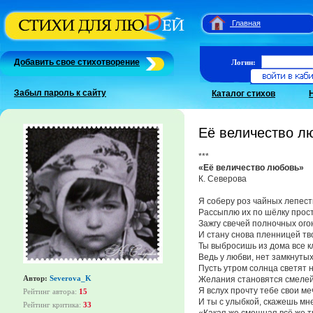
Главная
Добавить свое стихотворение
Логин:
Забыл пароль к сайту
Каталог стихов
Её величество л
***
«Её величество любовь»
К. Северова
Я соберу роз чайных лепест
Рассыплю их по шёлку прос
Зажгу свечей полночных ого
И стану снова пленницей тв
Ты выбросишь из дома все к
Ведь у любви, нет замкнутых
Пусть утром солнца светят н
Автор:
Severova_K
Желания становятся смел
Я вслух прочту тебе свои ме
Рейтинг автора:
15
И ты с улыбкой, скажешь мне
Рейтинг критика:
33
«Какая же смешная всё же т