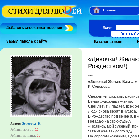
Главная
Добавить свое стихотворение
Логин:
Забыл пароль к сайту
Каталог стихов
«Девочки! Жела
Рождеством!)
***
«Девочки! Желаю Вам …»
К. Северова
Снежными узорами, расписа
Белая художница – зима.
Снег летит и падает, всех он
Люди снова верят в чудеса.
В Рождество под вечер я, в 
Погадаю на свою судьбу:
Автор:
Severova_K
«Появись, мой суженый, при
Рейтинг автора:
15
Я тебя уже так долго жду…
Рейтинг критика:
33
По дорогам хоженым, в дом