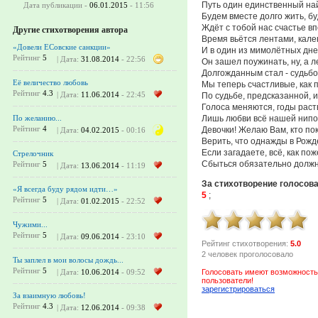
Путь один единственный на
Дата публикации -
06.01.2015
- 11:56
Будем вместе долго жить, б
Ждёт с тобой нас счастье в
Другие стихотворения автора
Время вьётся лентами, кале
«Довели ЕСовские санкции»
И в один из мимолётных дне
Рейтинг
5
| Дата:
31.08.2014
- 22:56
Он зашел поужинать, ну, а л
Долгожданным стал - судьбо
Её величество любовь
Мы теперь счастливые, как 
Рейтинг
4.3
| Дата:
11.06.2014
- 22:45
По судьбе, предсказанной, 
Голоса меняются, годы раст
Лишь любви всё нашей нипо
По желанию...
Рейтинг
4
Девочки! Желаю Вам, кто по
| Дата:
04.02.2015
- 00:16
Верить, что однажды в Рожд
Если загадаете, всё, как по
Стрелочник
Сбыться обязательно должн
Рейтинг
5
| Дата:
13.06.2014
- 11:19
За стихотворение голосов
«Я всегда буду рядом идти…»
5
;
Рейтинг
5
| Дата:
01.02.2015
- 22:52
Чужими...
Рейтинг
5
| Дата:
09.06.2014
- 23:10
Рейтинг стихотворения:
5.0
2 человек проголосовало
Ты заплел в мои волосы дождь...
Рейтинг
5
Голосовать имеют возможность
| Дата:
10.06.2014
- 09:52
пользователи!
зарегистрироваться
За взаимную любовь!
Рейтинг
4.3
| Дата:
12.06.2014
- 09:38