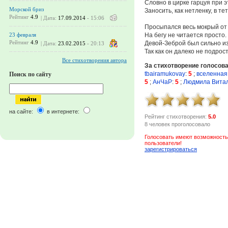
Словно в цирке гарцуя при э
Морской бриз
Заносить, как нетленку, в те
Рейтинг
4.9
| Дата:
17.09.2014
- 15:06
Просыпался весь мокрый от 
На бегу не читается просто.
23 февраля
Рейтинг
4.9
Девой-Зеброй был сильно и
| Дата:
23.02.2015
- 20:13
Так как он далеко не подрост
Все стихотворения автора
За стихотворение голосов
tbairamukovay
:
5
;
вселенная
Поиск по сайту
5
;
АнЧаР
:
5
;
Людмила Вита
на сайте:
в интернете:
Рейтинг стихотворения:
5.0
8 человек проголосовало
Голосовать имеют возможность
пользователи!
зарегистрироваться