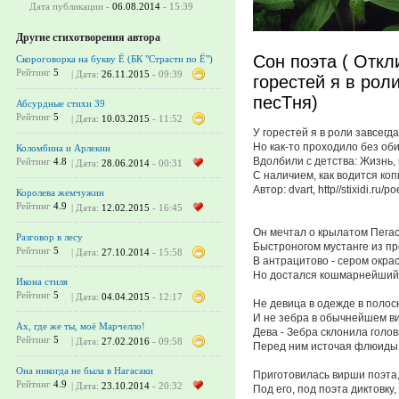
Дата публикации -
06.08.2014
- 15:39
Другие стихотворения автора
Сон поэта ( Откли
Скороговорка на букву Ё (БК "Страсти по Ё")
Рейтинг
5
| Дата:
26.11.2015
- 09:39
горестей я в роли
песТня)
Абсурдные стихи 39
Рейтинг
5
| Дата:
10.03.2015
- 11:52
У горестей я в роли завсегда
Но как-то проходило без оби
Коломбина и Арлекин
Вдолбили с детства: Жизнь,
Рейтинг
4.8
| Дата:
28.06.2014
- 00:31
С наличием, как водится коп
Автор: dvart, http//stixidi.ru
Королева жемчужин
Рейтинг
4.9
| Дата:
12.02.2015
- 16:45
Он мечтал о крылатом Пегас
Разговор в лесу
Быстроногом мустанге из п
Рейтинг
5
| Дата:
27.10.2014
- 15:58
В антрацитово - сером окрас
Но достался кошмарнейший
Икона стиля
Рейтинг
5
| Дата:
04.04.2015
- 12:17
Не девица в одежде в полоск
И не зебра в обычнейшем в
Ах, где же ты, моё Марчелло!
Дева - Зебра склонила голов
Рейтинг
5
| Дата:
27.02.2016
- 09:58
Перед ним источая флюиды
Она никогда не была в Нагасаки
Приготовилась вирши поэта
Рейтинг
4.9
| Дата:
23.10.2014
- 20:32
Под его, под поэта диктовку,