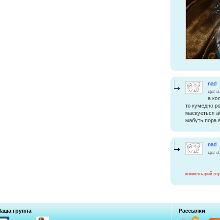
nad
дата
а ко
то кумедно р
маскуеться а
мабуть пора 
nad
дата
комментарий от
Наша группа
Рассылки