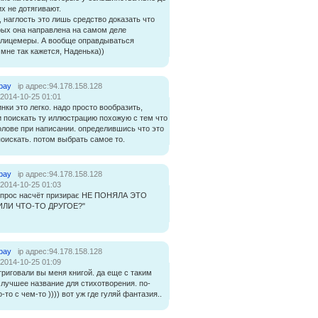
х не дотягивают.
, наглость это лишь средство доказать что
рых она направлена на самом деле
лицемеры. А вообще оправдываться
мне так кажется, Наденька))
bay
ip адрес:94.178.158.128
:2014-10-25 01:01
инки это легко. надо просто вообразить,
и поискать ту иллюстрацию похожую с тем что
голове при написании. определившись что это
поискать. потом выбрать самое то.
bay
ip адрес:94.178.158.128
:2014-10-25 01:03
опрос насчёт призирає НЕ ПОНЯЛА ЭТО
ИЛИ ЧТО-ТО ДРУГОЕ?"
bay
ip адрес:94.178.158.128
:2014-10-25 01:09
триговали вы меня книгой. да еще с таким
 лучшее название для стихотворения. по-
-то с чем-то )))) вот уж где гуляй фантазия..