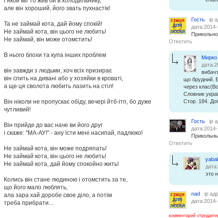
i якби мiг то жив би в холодильнику,
але вiн хороший, його звать пухнастiк!
Гость
ip 
Та не займай кота, дай йому спокiй!
дата:2014-
Не займай кота, вiн цього не любить!
Прикольно.
Не займай, вiн може отомстить!
Ответить
В нього блохи та купа iнших проблем
Мирко
дата:2
вiн завжди з людьми, хоч всiх призирає
вибачт
вiн спить на диванi або у хозяйки в кроватi,
що брудний. В
а ще ця сволота любить лазить на стiл!
через клас(Во
Словник украї
Вiн нiколи не пропускає обiду, вечерi йтб-iтп, бо дуже
Стор. 184. Доб
чутливий!
Гость
ip 
Вiн прийде до вас наче ви його друг
дата:2014-
i скаже: "МА-АУ!" - ану їсти менi насипай, падлюко!
Прикольны
Ответить
Не займай кота, вiн може подряпать!
Не займай кота, вiн цього не любить!
yaba
Не займай кота, дай йому спокойно жить!
дата
это 
Колись вiн стане людиною i отомстить за те,
що його мало люблять,
nad
ip ад
ала зара хай доробе свое дiло, а потiм
дата:2014-
треба прибрати...
комментарий отредакти