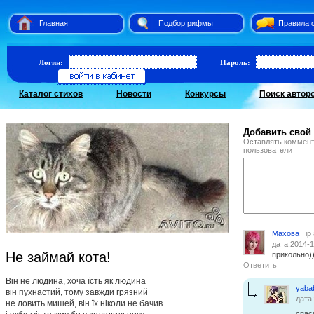
Главная
Подбор рифмы
Правила 
Логин:
Пароль:
Каталог стихов
Новости
Конкурсы
Поиск автор
Добавить свой
Оставлять коммент
пользователи
Махова
ip
дата:2014-1
Не займай кота!
прикольно)
Ответить
Вiн не людина, хоча їсть як людина
yaba
вiн пухнастий, тому завжди грязний
дата
не ловить мишей, вiн їх нiколи не бачив
спас