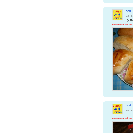
nad
дата
ну п
комментарий от
nad
дата
комментарий от