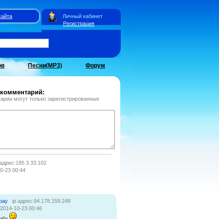
сайта
Личный кабинет
Регистрация
ов
Песни(MP3)
Форум
 комментарий:
арии могут только зарегистрированные
 адрес:185.3.33.102
0-23 00:44
)
bay
ip адрес:94.178.159.248
:2014-10-23 00:46
ибо