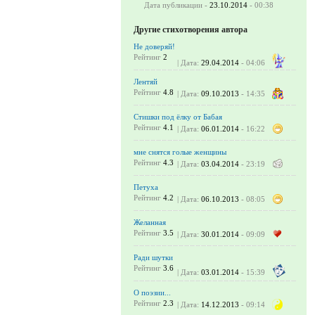
Дата публикации -
23.10.2014
- 00:38
Другие стихотворения автора
Не доверяй!
Рейтинг
2
| Дата:
29.04.2014
- 04:06
Лентяй
Рейтинг
4.8
| Дата:
09.10.2013
- 14:35
Стишки под ёлку от Бабая
Рейтинг
4.1
| Дата:
06.01.2014
- 16:22
мне снятся голые женщины
Рейтинг
4.3
| Дата:
03.04.2014
- 23:19
Петуха
Рейтинг
4.2
| Дата:
06.10.2013
- 08:05
Желанная
Рейтинг
3.5
| Дата:
30.01.2014
- 09:09
Ради шутки
Рейтинг
3.6
| Дата:
03.01.2014
- 15:39
О поэзии...
Рейтинг
2.3
| Дата:
14.12.2013
- 09:14