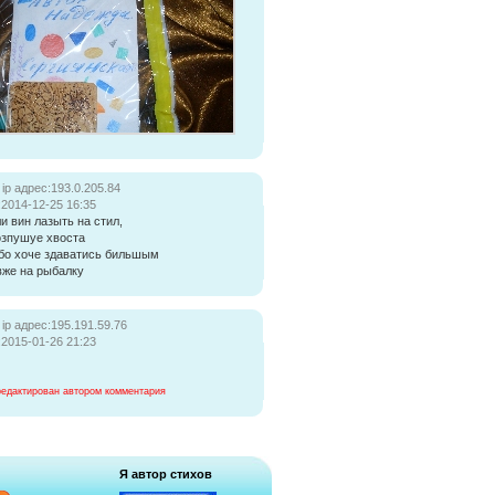
ip адрес:193.0.205.84
:2014-12-25 16:35
ли вин лазыть на стил,
озпушуе хвоста
бо хоче здаватись бильшым
вже на рыбалку
ip адрес:195.191.59.76
:2015-01-26 21:23
редактирован автором комментария
Я автор стихов