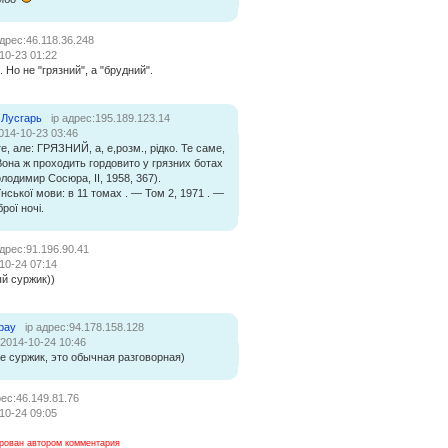
адрес:46.118.36.248
10-23 01:22
 Но не "грязний", а "брудний".
 Лусгарь
ip адрес:195.189.123.14
014-10-23 03:46
е, але: ГРЯЗНИЙ, а, е,розм., рідко. Те саме,
она ж проходить гордовито у грязних ботах
лодимир Сосюра, II, 1958, 367).
нської мови: в 11 томах . — Том 2, 1971 . —
рої ночі.
адрес:91.196.90.41
10-24 07:14
й суржик))
bay
ip адрес:94.178.158.128
:2014-10-24 10:46
не суржик, это обычная разговорная)
рес:46.149.81.76
10-24 09:05
рован автором комментария