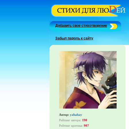
Добавить свое стихотворение
Забыл пароль к сайту
Автор:
yababay
Рейтинг автора:
190
Рейтинг критика:
907