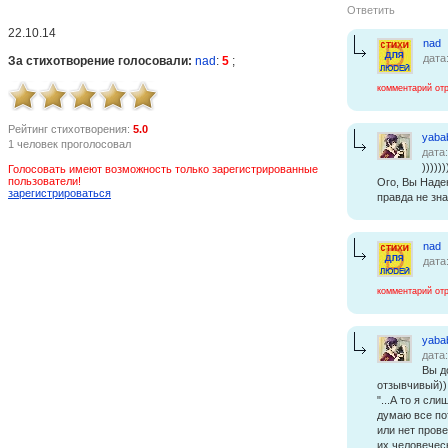
Ответить
22.10.14
nad
дата
За стихотворение голосовали:
nad
:
5
;
комментарий от
Рейтинг стихотворения:
5.0
yaba
1 человек проголосовал
дата
))))))
Голосовать имеют возможность только зарегистрированные
пользователи!
Ого, Вы Наде
зарегистрироваться
правда не зна
nad
дата
комментарий от
yaba
дата
Вы д
отзывчивый))
"...А то я сл
думаю все по
или нет пров
их человечес