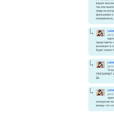
ваших высоки
так или иначе
люди на кото
фальшивки и 
неправильно, 
yaba
дата
карт
представить 
возникает в 
будет нужно 
yaba
дата
"А в
ПРЕЗИРАЕТ 
Да
yaba
дата
заин
конкурсом на
моему это что