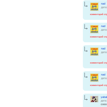
nad
дата
комментарий от
nad
дата
комментарий от
nad
дата
комментарий от
nad
дата
комментарий от
yaba
дата
cooc