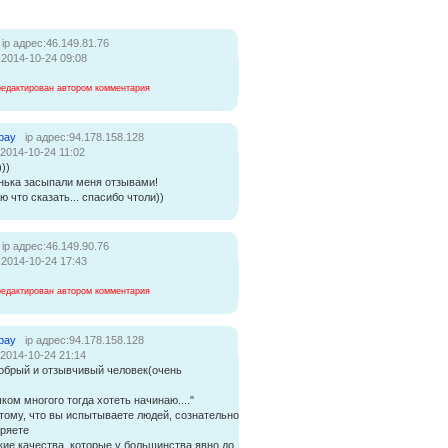
ip адрес:46.149.81.76
:2014-10-24 09:08
редактирован автором комментария
bay
ip адрес:94.178.158.128
:2014-10-24 11:02
)))
нька засыпали меня отзывами!
ю что сказать... спасибо чтоли))
ip адрес:46.149.90.76
:2014-10-24 17:43
редактирован автором комментария
bay
ip адрес:94.178.158.128
:2014-10-24 21:14
обрый и отзывчивый человек(очень
ишком многого тогда хотеть начинаю...."
тому, что вы испытываете людей, сознательно
еряете
кие качества, которые у большинства явно до