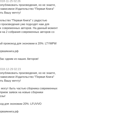
018-11-25 02:26
опубликовать произведения, но не знаете,
езависимое Издательство "Первая Книга"
ть Вашу мечту!
ельство "Первая Книга" с радостью
и произведения уже подходят нам для
ах современных авторов. На данный момент
и на 2 собрания современных авторов со
ый промокод для экономии в 20%: LTYMPW
ерваякнига.рф
Вас одним из наших Авторов!
018-12-29 02:23
опубликовать произведения, но не знаете,
езависимое Издательство "Первая Книга"
ть Вашу мечту!
 могут быть частью сборника современных
прием заявок на новые сборники
озы!
код для экономии 20%: LFUVVO
ерваякнига.рф