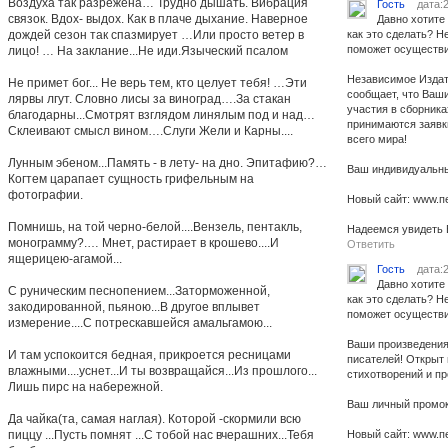
Воздуха так разрежена… Трудно дышать. Вибрация
Гость
дата:2
связок. Вдох- выдох. Как в плаче дыхание. Наверное
Давно хотите 
дождей сезон так спазмирует …Или просто ветер в
как это сделать? Н
поможет осуществи
лицо! … На заклание...Не иди.Языческий псалом
Независимое Издат
Не примет бог... Не верь тем, кто целует тебя! …Эти
сообщает, что Ваш
лярвы лгут. Словно лисы за виноград….За стакан
участия в сборник
благодарны...Смотрят взглядом линялым под и над…
принимаются заявк
Склеивают смысл вином….Слуги Жели и Карны....
всего мира!
Лунным эбеном...Память - в лету- на дно. Эпитафию?…
Ваш индивидуальн
Когтем царапает сущность грифельным на
фотографии.
Новый сайт: www.п
Помнишь, на той черно-белой....Вензель, пентакль,
Надеемся увидеть 
монограмму?.… Мнет, растирает в крошево....И
Ответить
ящерицею-агамой...
Гость
дата:2
Давно хотите 
С руническим песнопением...Заторможенной,
как это сделать? Н
закодированной, пьяною...В другое вплывет
поможет осуществи
измерение....С потрескавшейся амальгамою...
Ваши произведения
И там успокоится бедная, прикроется ресницами
писателей! Открыт 
влажными....уснет...И ты возвращайся...Из прошлого...
стихотворений и пр
Лишь пирс на набережной.
Ваш личный промо
Да чайка(та, самая наглая). Которой -скормили всю
пиццу ...Пусть помнят ...С тобой нас вчерашних...Тебя
Новый сайт: www.п