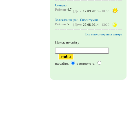
Сумерки
Рейтинг
4.7
| Дата:
17.09.2013
- 10:58
Зализывание ран. Спаси туман.
Рейтинг
5
| Дата:
27.08.2014
- 13:20
Все стихотворения автора
Поиск по сайту
на сайте:
в интернете: