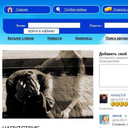
Главная
Подбор рифмы
Правила 
Логин:
Пароль:
Каталог стихов
Новости
Конкурсы
Поиск автор
Добавить свой
Оставлять коммент
пользователи
romni1714
дата:2017-0
Ответить
olenvik
ip
дата:2017-
Сложное, 