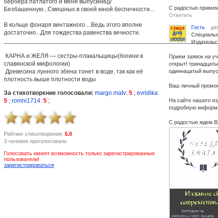
бербера патлатого и меня выпускницу.
С радостью примем
Безбашенную...Смешных в своей юной беспечности...
Ответить
В кольце фонаря винтажного....Ведь этого вполне
Гость
дат
достаточно...Для тождества равенства вечности.
Специальн
______________________________________________________________
Издательс
КАРНА и ЖЕЛЯ — сестры-плакальщицы(богини в
Прием заявок на у
славянской мифологии)
открыт! тринадцаты
Древесина лунного эбена тонет в воде, так как её
одиннацатый выпуск
плотность выше плотности воды
Ваш личный промок
За стихотворение голосовали:
margo.matv
:
5
;
evridika
:
5
;
romni1714
:
5
;
На сайте нашего и
подробную информ
С радостью ждем Ва
Рейтинг стихотворения:
5.0
3 человек проголосовало
Голосовать имеют возможность только зарегистрированные
пользователи!
зарегистрироваться