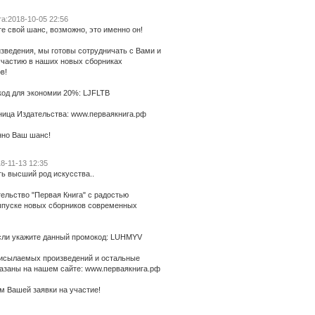
а:2018-10-05 22:56
е свой шанс, возможно, это именно он!
зведения, мы готовы сотрудничать с Вами и
участию в наших новых сборниках
в!
од для экономии 20%: LJFLTB
ица Издательства: www.перваякнига.рф
нно Ваш шанс!
8-11-13 12:35
ть высший род искусства..
ельство "Первая Книга" с радостью
пуске новых сборников современных
сли укажите данный промокод: LUHMYV
рисылаемых произведений и остальные
казаны на нашем сайте: www.перваякнига.рф
м Вашей заявки на участие!