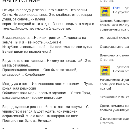
НАПУТСТВИЕ...
Ответить
Гость
дат
Не иди на поводу у вчерашнего зыбкого. Это волны
Не упустит
Стикс. Не зови нереальное. Это слабость от резекции
души, от согнувших плечи
Заметив Ваши прои
вериг. Не вступай в эти воды... Знаешь ведь, что лодка с
приглашаем Вас к 
течью...Иноком, пестующим бледноречье,
современных поэто
В миссионерстве…Не ищи триптих…Тождества на
Ваш личный промок
земле. Ты и я = вечность. ЖидкостИ
Из кубков закланья не пей… На постелях не спи чужих.
Официальная стран
Белый шрам на правой кистИ
Возможно, это име
Ответить
В рукаве плотнотканном… Никому не показывай...Это
метка отчаянья….
дата:201
Прошлогодняя ангина… Она была затяжной,
Поэзия ес
миазмовой… Колебанием
Независимое Издат
Между да и нет… И отчаянного «нет» оскалом… Пусть
сообщаем Вам о вы
коньячная ремиссия
поэтов!
Обнимает пока мериносовым одеялом… У стен Трои,
Экономия в 20%, е
кидающим кости - греком неистовым
Сроки, тематика п
В предвкушеньи реванша боль с глазами косули… С
правила участия у
упрямством вепря. Будет ждать. Конвульсией
асфиксичной. Мною вязаным шарфом на шее.
С нетерпением жде
Повиснет питбулем.. Эмульсия
Ответить