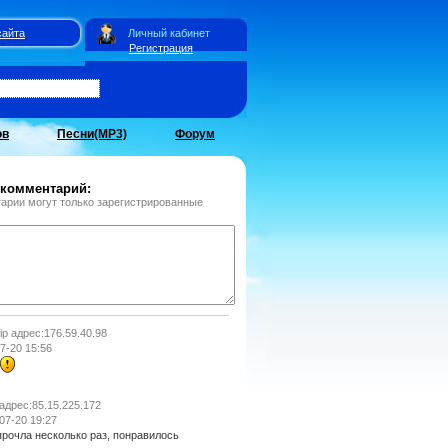
сайта
Личный кабинет
Регистрация
ов
Песни(MP3)
Форум
 комментарий:
арии могут только зарегистрированные
ip адрес:176.59.40.98
7-20 15:56
 адрес:85.15.225.172
07-20 19:27
прочла несколько раз, понравилось