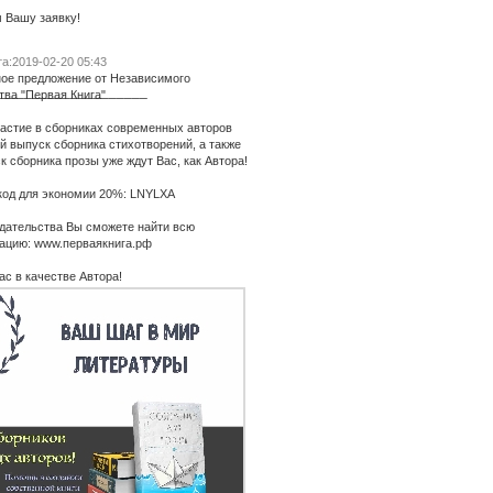
 Вашу заявку!
а:2019-02-20 05:43
ое предложение от Независимого
____________________
тва "Первая Книга"
частие в сборниках современных авторов
й выпуск сборника стихотворений, а также
 сборника прозы уже ждут Вас, как Автора!
од для экономии 20%: LNYLXA
здательства Вы сможете найти всю
ацию: www.перваякнига.рф
с в качестве Автора!