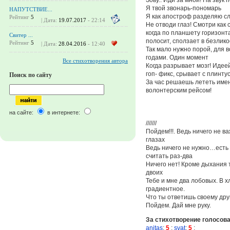
Я твой звонарь-пономарь
НАПУТСТВИЕ...
Я как апостроф разделяю сл
Рейтинг
5
| Дата:
19.07.2017
- 22:14
Не отводи глаз! Смотри как 
когда по планшету горизонт
Свитер ...
полосит, сползает в безлико
Рейтинг
5
| Дата:
28.04.2016
- 12:40
Так мало нужно порой, для 
годами. Один момент
Все стихотворения автора
Когда разрывает мозг! Идеей
гоп- фикс, срывает с плинтус
Поиск по сайту
За час решаешь лететь имен
волонтерским рейсом!
на сайте:
в интернете:
///////
Пойдем!!!. Ведь ничего не ва
глазах
Ведь ничего не нужно…есть т
считать раз-два
Ничего нет! Кроме дыхания 
двоих
Тебе и мне два лобовых. В 
градиентное.
Что ты ответишь своему дру
Пойдем. Дай мне руку.
За стихотворение голосов
anitas
:
5
;
svat
:
5
;