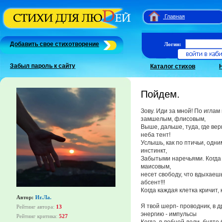
Главная
Добавить свое стихотворение
Логин:
Забыл пароль к сайту
Каталог стихов
Пойдем.
Зову. Иди за мной! По игла
замшелым, флисовым,
Выше, дальше, туда, где в
неба тент!
Услышь, как по птичьи, одн
инстинкт,
Забытыми наречьями. Когда 
маисовым,
несет свободу, что вдыхаешь
абсент!!!
Когда каждая клетка кричит,
Автор:
Иг.Ла.
Я твой шерп- проводник, в д
Рейтинг автора:
13
энергию - импульсы
Рейтинг критика:
527
Когда, в лобной доли, будто 