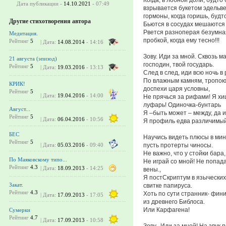
Дата публикации -
14.10.2021
- 07:49
взрывается букетом эдельве
гормоны, когда горишь, будт
Другие стихотворения автора
Бьются в сосудах мешаются 
Рвется разноперая безумная
Медитация.
пробкой, когда ему тесно!!!
Рейтинг
5
| Дата:
14.08.2014
- 14:16
Зову. Иди за мной. Сквозь м
21 августа (эпизод)
господин, твой государь.
Рейтинг
5
| Дата:
19.03.2016
- 13:13
След в след, иди всю ночь в
По влажным камням, тропою г
КРИК!
доспехи царя условны,
Рейтинг
5
| Дата:
19.04.2016
- 14:00
Не прячься за рифами! Я х
луфарь! Одиночка-бунтарь
Август...
Я –быть может – между, да и
Рейтинг
5
| Дата:
06.04.2016
- 10:56
Я профиль едва различимый
БЕС
Научись видеть плюсы в мину
Рейтинг
5
пусть протерты чиносы.
| Дата:
05.03.2016
- 09:40
Не важно, что у стойки бара,
По Маяковскому типо...
Не играй со мной! Не попа
Рейтинг
4.3
| Дата:
18.09.2013
- 14:25
вены.,
Я постСкриптум в языческих
Закат.
свитке папируса.
Рейтинг
4.3
Хоть по сути странник- фин
| Дата:
17.09.2013
- 17:05
из древнего Библоса.
Или Карфагена!
Сумерки
Рейтинг
4.7
| Дата:
17.09.2013
- 10:58
Зову.. Иди за мной! На звук 