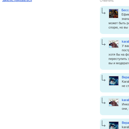
Ответить
Бесс
Ефим
знач
может быть р
спорю, но вы 
kara
У ва
пост
хотя бы на ф
переступить э
вы и модерат
Вера
Kara
не с
kara
Инко
они,
Вера
kara