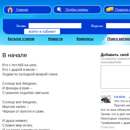
Главная
Подбор рифмы
Правила 
Логин:
Пароль:
Каталог стихов
Новости
Конкурсы
Поиск автор
В начале
Добавить свой
Оставлять коммент
пользователи
Кто с петлёй на шее,
Кто с дырой в виске –
Ходим по холодной мокрой глине.
Солнце всё бледнее,
И фонарь в руке –
Странное подобие святыни.
karabas
д
Что это и 
Солнце всё бледнее,
Прочёл нес
Мантия небес –
кто-то мне объяснит
Чёрная от копоти и сажи.
Зачем это и для че
Некоторые сказали,
И душа немеет,
"графомания с дырк
Словно мир исчез,
Ответить
И ни слова никому не скажет.