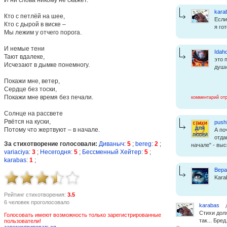
kara
Кто с петлёй на шее,
Если
Кто с дырой в виске –
я го
Мы лежим у отчего порога.
И немые тени
Idah
Тают вдалеке,
это 
Исчезают в дымке понемногу.
души
Покажи мне, ветер,
Сердце без тоски,
Покажи мне время без печали.
комментарий от
Солнце на рассвете
Рвётся на куски,
push
Потому что жертвуют – в начале.
А по
отда
За стихотворение голосовали:
Диваныч
:
5
;
bereg
:
2
;
начале" - выс
variaciya
:
3
;
Несегодня
:
5
;
Бессменный Хейтер
:
5
;
karabas
:
1
;
Вера
Kara
Рейтинг стихотворения:
3.5
6 человек проголосовало
karabas
д
Стихи дол
Голосовать имеют возможность только зарегистрированные
так... Бред
пользователи!
зарегистрироваться