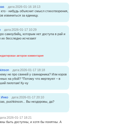
bas
дата:2026-01-16 18:13
 кто - нибудь объяснит смысл стихотворения,
тов извиниться за единицу.
o
дата:2026-01-17 10:29
про самоубийц, которым нет доступа в рай и
 их бесследно исчезают
редактирован автором комментария
kinson
дата:2026-01-17 18:18
чему не про свиней у свинарника? Или коров
нных на убой? "Потому что жертвуют – в
ший пилотаж! Ку-ку
 Инко
дата:2026-01-17 20:10
bas, pushkinson... Вы нездоровы, да?
ата:2026-01-17 18:21
жны быть доступны, и хотя бы понятны. А
.