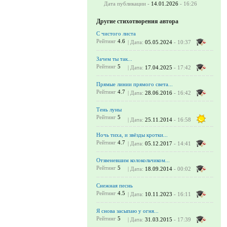
Дата публикации -
14.01.2026
- 16:26
Другие стихотворения автора
С чистого листа
Рейтинг
4.6
| Дата:
05.05.2024
- 10:37
Зачем ты так...
Рейтинг
5
| Дата:
17.04.2025
- 17:42
Прямые линии прямого света...
Рейтинг
4.7
| Дата:
28.06.2016
- 16:42
Тень луны
Рейтинг
5
| Дата:
25.11.2014
- 16:58
Ночь тиха, и звёзды кротки...
Рейтинг
4.7
| Дата:
05.12.2017
- 14:41
Отзвеневшим колокольчиком...
Рейтинг
5
| Дата:
18.09.2014
- 00:02
Снежная песнь
Рейтинг
4.5
| Дата:
10.11.2023
- 16:11
Я снова засыпаю у огня...
Рейтинг
5
| Дата:
31.03.2015
- 17:39