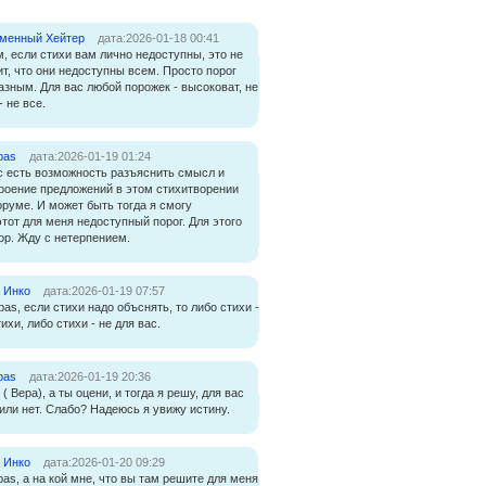
менный Хейтер
дата:2026-01-18 00:41
, если стихи вам лично недоступны, это не
ит, что они недоступны всем. Просто порог
азным. Для вас любой порожек - высоковат, не
- не все.
bas
дата:2026-01-19 01:24
с есть возможность разъяснить смысл и
роение предложений в этом стихитворении
оруме. И может быть тогда я смогу
тот для меня недоступный порог. Для этого
ор. Жду с нетерпением.
 Инко
дата:2026-01-19 07:57
bas, если стихи надо объснять, то либо стихи -
тихи, либо стихи - не для вас.
bas
дата:2026-01-19 20:36
 ( Вера), а ты оцени, и тогда я решу, для вас
 или нет. Слабо? Надеюсь я увижу истину.
 Инко
дата:2026-01-20 09:29
bas, а на кой мне, что вы там решите для меня