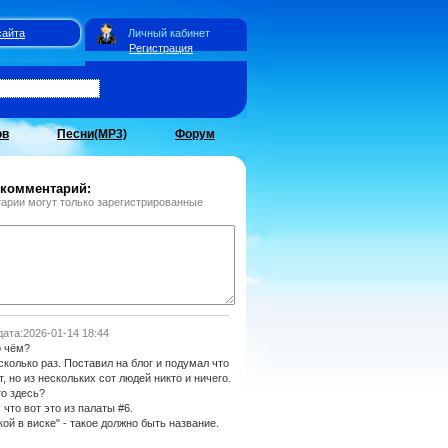
сайта
Личный кабинет
Регистрация
ов
Песни(MP3)
Форум
 комментарий:
арии могут только зарегистрированные
ата:2026-01-14 18:44
о чём?
колько раз. Поставил на блог и подумал что
, но из нескольких сот людей никто и ничего.
го здесь?
 что вот это из палаты #6.
ой в виске" - такое должно быть название.