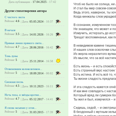
Дата публикации -
17.04.2025
- 17:42
Чтоб не было ни солнца, ни 
И стал бы мир совсем-совсе
Другие стихотворения автора
Ведь этого, наверное, ты хо
Когда кинжалы слов украдко
С чистого листа
Рейтинг
4.6
| Дата:
05.05.2024
- 10:37
В сознании, измученном тос
Не знающем, что может и п
В начале
Измучить, истерзать до исс
Рейтинг
3.5
| Дата:
14.01.2026
- 16:26
Трещат воспоминанья, как п
Прямые линии прямого света...
В невидимом камине тишин
Рейтинг
4.7
| Дата:
28.06.2016
- 16:42
И наших слов осколочки сл
Из жерла неразлитого вулка
Тень луны
Из мысли, что за всё настигн
Рейтинг
5
| Дата:
25.11.2014
- 16:58
Есть жизнь – и есть спокойс
Отзвеневшим колокольчиком...
Есть странный вкус настоек
Рейтинг
5
| Дата:
18.09.2014
- 00:02
Есть истина. И есть всё то, 
Ты жизни сладость предлага
Снежная песнь
Рейтинг
4.5
| Дата:
10.11.2023
- 16:11
И эта сладость кажется огнё
И как мне совладать с наст
Ночь тиха, и звёзды кротки...
Который вряд ли сумерек бои
Рейтинг
4.7
Ты жил и был, измучился – и
| Дата:
05.12.2017
- 14:41
Сидишь, седой, – и смотришь
Я снова засыпаю у огня...
В бездонный с мутным зель
Рейтинг
5
| Дата:
31.03.2015
- 17:39
Небес, и звёзды падают в гл