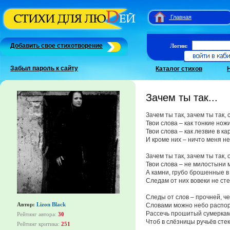
Главная
Добавить свое стихотворение
Логин:
Забыл пароль к сайту
Каталог стихов
Зачем ты так...
Зачем ты так, зачем ты так, с
Твои слова – как тонкие ножи
Твои слова – как лезвие в ка
И кроме них – ничто меня не 
Зачем ты так, зачем ты так, о
Твои слова – не милостыни 
А камни, грубо брошенные в
Следам от них вовеки не сте
Следы от слов – прочней, чем
Автор:
Lizon Black
Словами можно небо распор
Рассечь прошитый сумеркам
Рейтинг автора:
30
Чтоб в слёзницы ручьёв сте
Рейтинг критика:
251