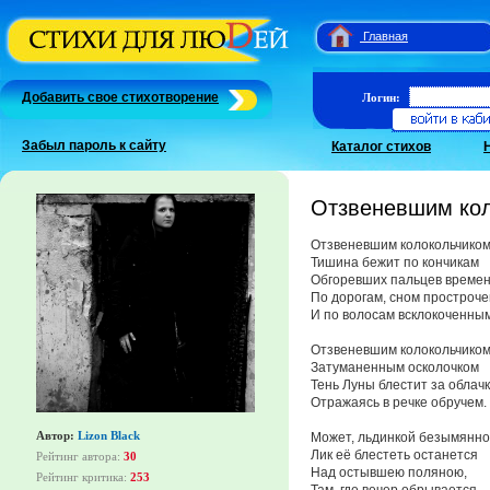
Главная
Добавить свое стихотворение
Логин:
Забыл пароль к сайту
Каталог стихов
Отзвеневшим кол
Отзвеневшим колокольчико
Тишина бежит по кончикам
Обгоревших пальцев времен
По дорогам, сном простроч
И по волосам всклокоченным
Отзвеневшим колокольчиком
Затуманенным осколочком
Тень Луны блестит за облачк
Отражаясь в речке обручем.
Автор:
Lizon Black
Может, льдинкой безымянн
Лик её блестеть останется
Рейтинг автора:
30
Над остывшею поляною,
Рейтинг критика:
253
Там, где вечер обрывается,