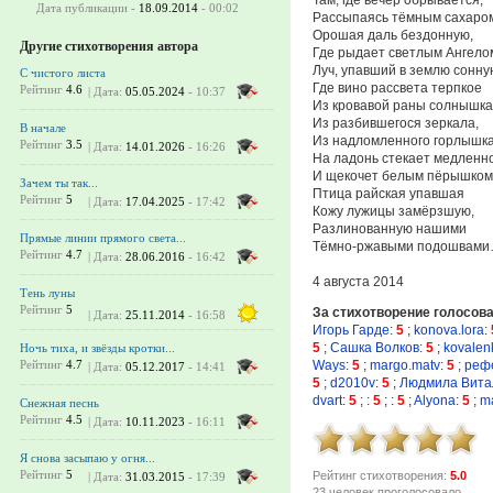
Дата публикации -
18.09.2014
- 00:02
Рассыпаясь тёмным сахаро
Орошая даль бездонную,
Другие стихотворения автора
Где рыдает светлым Ангело
Луч, упавший в землю сонну
С чистого листа
Где вино рассвета терпкое
Рейтинг
4.6
| Дата:
05.05.2024
- 10:37
Из кровавой раны солнышка
Из разбившегося зеркала,
В начале
Из надломленного горлышк
Рейтинг
3.5
| Дата:
14.01.2026
- 16:26
На ладонь стекает медленно
И щекочет белым пёрышком
Зачем ты так...
Птица райская упавшая
Рейтинг
5
| Дата:
17.04.2025
- 17:42
Кожу лужицы замёрзшую,
Разлинованную нашими
Прямые линии прямого света...
Тёмно-ржавыми подошвами
Рейтинг
4.7
| Дата:
28.06.2016
- 16:42
4 августа 2014
Тень луны
Рейтинг
5
За стихотворение голосов
| Дата:
25.11.2014
- 16:58
Игорь Гарде
:
5
;
konova.lora
:
5
;
Сашка Волков
:
5
;
kovalen
Ночь тиха, и звёзды кротки...
Ways
:
5
;
margo.matv
:
5
;
реф
Рейтинг
4.7
| Дата:
05.12.2017
- 14:41
5
;
d2010v
:
5
;
Людмила Вита
dvart
:
5
;
:
5
;
:
5
;
Alyona
:
5
;
m
Снежная песнь
Рейтинг
4.5
| Дата:
10.11.2023
- 16:11
Я снова засыпаю у огня...
Рейтинг
5
Рейтинг стихотворения:
5.0
| Дата:
31.03.2015
- 17:39
23 человек проголосовало