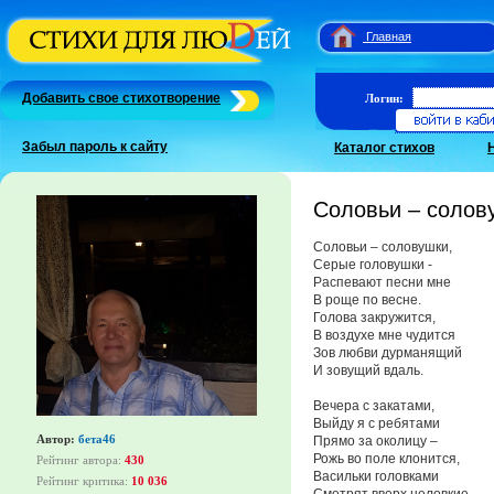
Главная
Добавить свое стихотворение
Логин:
Забыл пароль к сайту
Каталог стихов
Соловьи – солов
Соловьи – соловушки,
Серые головушки -
Распевают песни мне
В роще по весне.
Голова закружится,
В воздухе мне чудится
Зов любви дурманящий
И зовущий вдаль.
Вечера с закатами,
Выйду я с ребятами
Автор:
бета46
Прямо за околицу –
Рожь во поле клонится,
Рейтинг автора:
430
Васильки головками
Рейтинг критика:
10 036
Смотрят вверх неловкие -