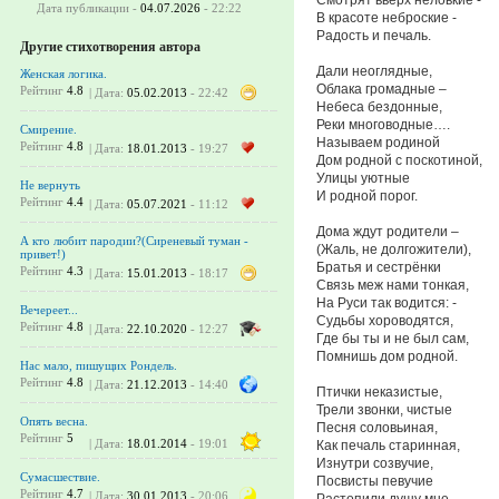
Дата публикации -
04.07.2026
- 22:22
В красоте неброские -
Радость и печаль.
Другие стихотворения автора
Дали неоглядные,
Женская логика.
Облака громадные –
Рейтинг
4.8
| Дата:
05.02.2013
- 22:42
Небеса бездонные,
Реки многоводные….
Смирение.
Называем родиной
Рейтинг
4.8
| Дата:
18.01.2013
- 19:27
Дом родной с поскотиной,
Улицы уютные
Не вернуть
И родной порог.
Рейтинг
4.4
| Дата:
05.07.2021
- 11:12
Дома ждут родители –
А кто любит пародии?(Сиреневый туман -
(Жаль, не долгожители),
привет!)
Братья и сестрёнки
Рейтинг
4.3
| Дата:
15.01.2013
- 18:17
Связь меж нами тонкая,
На Руси так водится: -
Вечереет...
Судьбы хороводятся,
Рейтинг
4.8
| Дата:
22.10.2020
- 12:27
Где бы ты и не был сам,
Помнишь дом родной.
Нас мало, пишущих Рондель.
Рейтинг
4.8
| Дата:
21.12.2013
- 14:40
Птички неказистые,
Трели звонки, чистые
Опять весна.
Песня соловьиная,
Рейтинг
5
| Дата:
18.01.2014
- 19:01
Как печаль старинная,
Изнутри созвучие,
Сумасшествие.
Посвисты певучие
Рейтинг
4.7
| Дата:
30.01.2013
- 20:06
Растопили душу мне,