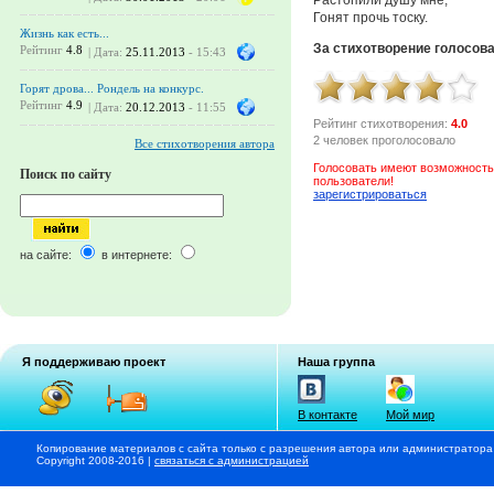
Гонят прочь тоску.
Жизнь как есть...
За стихотворение голосов
Рейтинг
4.8
| Дата:
25.11.2013
- 15:43
Горят дрова... Рондель на конкурс.
Рейтинг
4.9
| Дата:
20.12.2013
- 11:55
Рейтинг стихотворения:
4.0
2 человек проголосовало
Все стихотворения автора
Голосовать имеют возможность
Поиск по сайту
пользователи!
зарегистрироваться
на сайте:
в интернете:
Я поддерживаю проект
Наша группа
В контакте
Мой мир
Копирование материалов с сайта только с разрешения автора или администратора
Copyright 2008-2016 |
связаться с администрацией