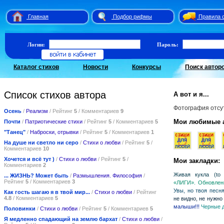
Главная
Подбор рифмы
Правила 
Логин:
Пароль:
Каталог стихов
Новости
Конкурсы
Поиск автор
Список стихов автора
А вот и я...
Фотография отсу
Осень
/
Реализм
/ Рейтинг
5
/ Комментариев
9
Мои любимые 
Почти
/
Патриотические стихи
/ Рейтинг
5
/ Комментариев
5
"Танец"
/
Наброски, отрывки
/ Рейтинг
5
/ Комментариев
1
На душе ни светло ни серо
/
Стихи о любви
/ Рейтинг
5
/
Комментариев
10
Хочется и всё тут )
/
Стихи о любви
/ Рейтинг
5
/
Мои закладки:
Комментариев
2
Живая кукла (t
... ЖИЗНЬ? Может быть
/
Размышления. Философия
/
Рейтинг
5
/ Комментариев
3
«ЛИГИ». Обновлени
Увы, но твоя песня
Как гость шагаю я в твой мир...
/
Стихи о любви
/ Рейтинг
4.8
/ Комментариев
5
не видно, не нужно 
малыши!!!
Черные 
Половинки
/
Стихи о любви
/ Рейтинг
5
/ Комментариев
5
Я медленно спадающий на землю бархат
/
Стихи о любви
/