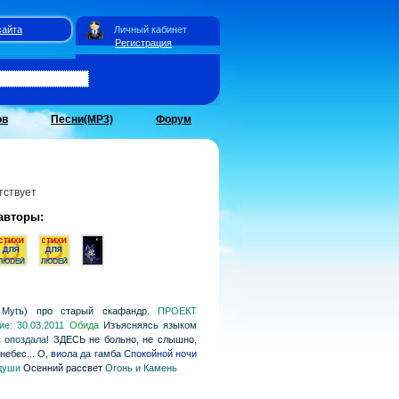
сайта
Личный кабинет
Регистрация
ов
Песни(MP3)
Форум
тствует
авторы:
o Муtъ)
про старый скафандр.
ПРОЕКТ
е: 30.03.2011
Обида
Изъясняясь языком
 опоздала!
ЗДЕСЬ не больно, не слышно,
небес...
О, виола да гамба
Спокойной ночи
души
Осенний рассвет
Огонь и Камень