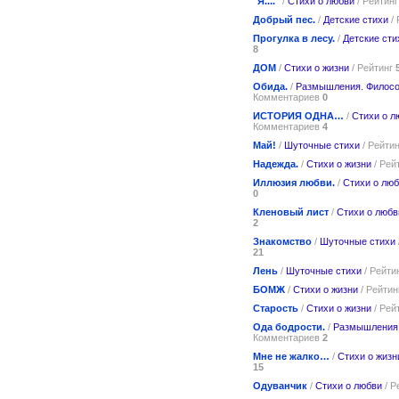
"Я...."
/
Стихи о любви
/ Рейтин
Добрый пес.
/
Детские стихи
/ 
Прогулка в лесу.
/
Детские сти
8
ДОМ
/
Стихи о жизни
/ Рейтинг
Обида.
/
Размышления. Филос
Комментариев
0
ИСТОРИЯ ОДНА…
/
Стихи о л
Комментариев
4
Май!
/
Шуточные стихи
/ Рейти
Надежда.
/
Стихи о жизни
/ Рей
Иллюзия любви.
/
Стихи о лю
0
Кленовый лист
/
Стихи о любв
2
Знакомство
/
Шуточные стихи
21
Лень
/
Шуточные стихи
/ Рейти
БОМЖ
/
Стихи о жизни
/ Рейти
Старость
/
Стихи о жизни
/ Рей
Ода бодрости.
/
Размышления
Комментариев
2
Мне не жалко…
/
Стихи о жизн
15
Одуванчик
/
Стихи о любви
/ Р