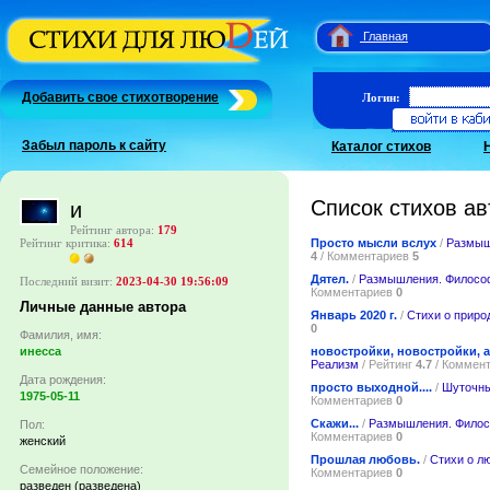
Главная
Добавить свое стихотворение
Логин:
Забыл пароль к сайту
Каталог стихов
Список стихов ав
и
Рейтинг автора:
179
Просто мысли вслух
/
Размыш
Рейтинг критика:
614
4
/ Комментариев
5
Дятел.
/
Размышления. Филосо
Последний визит:
2023-04-30 19:56:09
Комментариев
0
Личные данные автора
Январь 2020 г.
/
Стихи о приро
0
Фамилия, имя:
новостройки, новостройки, а 
инесса
Реализм
/ Рейтинг
4.7
/ Коммен
Дата рождения:
просто выходной....
/
Шуточны
1975-05-11
Комментариев
0
Скажи...
/
Размышления. Фило
Пол:
Комментариев
0
женский
Прошлая любовь.
/
Стихи о л
Семейное положение:
Комментариев
0
разведен (разведена)