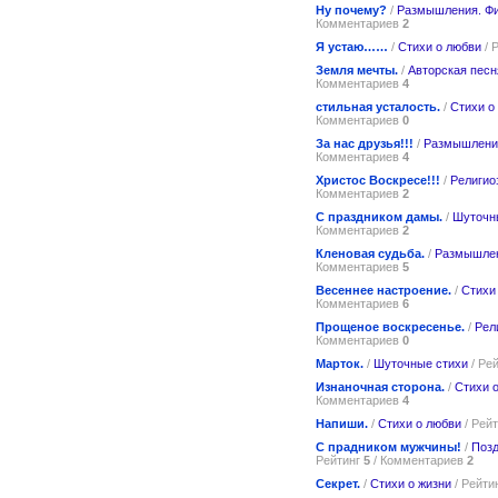
Ну почему?
/
Размышления. Ф
Комментариев
2
Я устаю……
/
Стихи о любви
/ 
Земля мечты.
/
Авторская песн
Комментариев
4
стильная усталость.
/
Стихи о
Комментариев
0
За нас друзья!!!
/
Размышлени
Комментариев
4
Христос Воскресе!!!
/
Религио
Комментариев
2
С праздником дамы.
/
Шуточн
Комментариев
2
Кленовая судьба.
/
Размышлен
Комментариев
5
Весеннее настроение.
/
Стихи
Комментариев
6
Прощеное воскресенье.
/
Рел
Комментариев
0
Марток.
/
Шуточные стихи
/ Ре
Изнаночная сторона.
/
Стихи 
Комментариев
4
Напиши.
/
Стихи о любви
/ Рей
С прадником мужчины!
/
Позд
Рейтинг
5
/ Комментариев
2
Секрет.
/
Стихи о жизни
/ Рейти