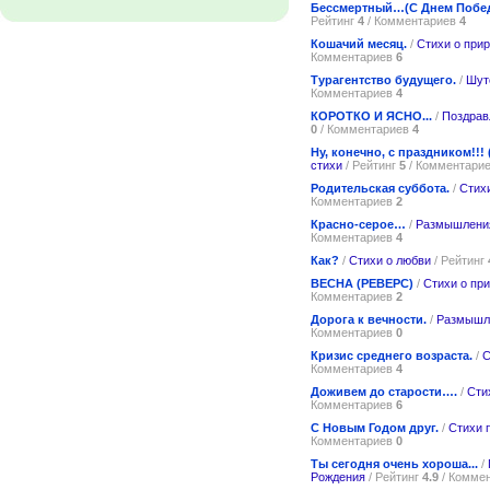
Бессмертный…(С Днем Побе
Рейтинг
4
/ Комментариев
4
Кошачий месяц.
/
Стихи о при
Комментариев
6
Турагентство будущего.
/
Шут
Комментариев
4
КОРОТКО И ЯСНО...
/
Поздрав
0
/ Комментариев
4
Ну, конечно, с праздником!!!
стихи
/ Рейтинг
5
/ Комментари
Родительская суббота.
/
Стих
Комментариев
2
Красно-серое…
/
Размышлени
Комментариев
4
Как?
/
Стихи о любви
/ Рейтинг
ВЕСНА (РЕВЕРС)
/
Стихи о пр
Комментариев
2
Дорога к вечности.
/
Размышл
Комментариев
0
Кризис среднего возраста.
/
С
Комментариев
4
Доживем до старости….
/
Сти
Комментариев
6
С Новым Годом друг.
/
Стихи 
Комментариев
0
Ты сегодня очень хороша...
/
Рождения
/ Рейтинг
4.9
/ Комме