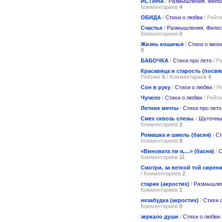
ИСТИНА
/
Размышления. Фило
Комментариев
4
ОБИДА
/
Стихи о любви
/ Рейт
Счастье
/
Размышления. Фило
Комментариев
0
Жизнь кошачья
/
Стихи о жизн
9
БАБОЧКА
/
Стихи про лето
/ Р
Красавица и старость (посв
Рейтинг
5
/ Комментариев
4
Сон в руку
/
Стихи о любви
/ Р
Чучело
/
Стихи о любви
/ Рейт
Летние мечты
/
Стихи про лето
Смех сквозь слезы.
/
Шуточны
Комментариев
2
Ромашка и шмель (басня)
/
Ст
Комментариев
8
«Виновата ли я,…» (басня)
/
С
Комментариев
11
Смотри, за веткой той сирени.
/ Комментариев
2
старик (акростих)
/
Размышлен
Комментариев
1
незабудка (акростих)
/
Стихи 
Комментариев
0
зеркало души
/
Стихи о любви