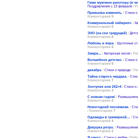
Гимн мужчине риелтору (в че
Поздравления с 23 февраля
/ Р
Привычка изменять.
/
Стихи о
Комментариев
5
Коммунальный лабиринт.
/
А
Комментариев
0
ЭХО (на сон грядущий)
/
Детс
Комментариев
6
Любовь и вера.
/
Шуточные ст
Комментариев
6
Замри...
/
Авторская песня
/ Ре
Волшебное детство.
/
Стихи о
Комментариев
6
декабрь
/
Стихи о природе
/ Ре
Тайна старого чердака.
/
Стих
Комментариев
7
Зоотупик или 2Х2=4
/
Стихи о 
Комментариев
3
С новым годом!
/
Размышлени
Комментариев
2
Новогодний пессимизм.
/
Сти
/ Комментариев
7
Однажды в гримерной…
/
Ст
Комментариев
4
Девушка ретро.
/
Размышления
Комментариев
2
Я смогу.
/
Стихи о любви
/ Рейт