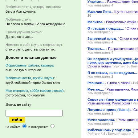
Уныние....
/
Размышления. Фи
Комментариев
4
Любимые поэты, авторы, писатели:
Белла Ахмадулина
Мальчик Петя.
/
Шуточные сти
10
Любимые стихи:
Молитва.
/
Религиозные стихи
/
Ни слова о любви! Белла Ахмадулина
От сердца к сердцу....
/
Стихи 
Комментариев
2
Самая удачная рифма:
Да, кто ее знает...
Запретный плод.
/
Стихи о лю
Комментариев
4
Немного о себе (путь к творчеству):
Темнеет….
/
Патриотические с
стихоплет с детства, романтик.
Комментариев
4
Дополнительные данные
Он подошел и улыбнулся…(о
пожилого мужчины, даме бал
Образование, работа, карьера:
Стихи о любви
/ Рейтинг
5
/ Ко
высшее гуманитарное
Я не хотела, ты не подумал…
Комментариев
2
Любимые места, музеи, клубы:
клуб любителей черно белого кино
Ревность.
/
Стихи о любви
/ Ре
Мечтаю....
/
Размышления. Фил
Мои интересы, хобби (кроме стихов):
Комментариев
6
фотография, психология
Сорок лет. (мои ощущения в д
Размышления. Философия
/ Ре
Поиск по сайту
Лягушка и принц (басня).
/
Ст
Комментариев
2
Мечта человека.
/
Размышлени
Комментариев
2
на сайте:
в интернете:
Майская ночь у подъезда.
/
Р
Рейтинг
4.6
/ Комментариев
7