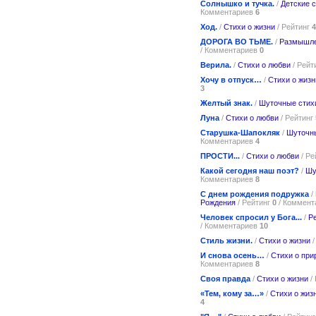
Солнышко и тучка.
/
Детские 
Комментариев
6
Ход.
/
Стихи о жизни
/ Рейтинг
4
ДОРОГА ВО ТЬМЕ.
/
Размышле
/ Комментариев
0
Верила.
/
Стихи о любви
/ Рейт
Хочу в отпуск…
/
Стихи о жизн
3
Желтый знак.
/
Шуточные стих
Луна
/
Стихи о любви
/ Рейтинг
Старушка-Шапокляк
/
Шуточн
Комментариев
4
ПРОСТИ...
/
Стихи о любви
/ Ре
Какой сегодня наш поэт?
/
Шу
Комментариев
8
С днем рождения подружка
/
Рождения
/ Рейтинг
0
/ Коммент
Человек спросил у Бога...
/
Р
/ Комментариев
10
Стиль жизни.
/
Стихи о жизни
/
И снова осень…
/
Стихи о при
Комментариев
8
Своя правда
/
Стихи о жизни
/
«Тем, кому за…»
/
Стихи о жиз
4