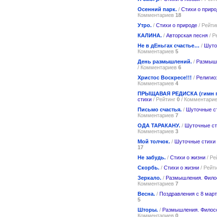
Осенний парк.
/
Стихи о приро
Комментариев
18
Утро.
/
Стихи о природе
/ Рейти
КАЛИНА.
/
Авторская песня
/ Р
Не в дЕньгах счастье…
/
Шуто
Комментариев
5
День размышлений.
/
Размыш
/ Комментариев
6
Христос Воскресе!!!
/
Религио
Комментариев
4
ПРЫЩАВАЯ РЕДИСКА (гимн п
стихи
/ Рейтинг
0
/ Комментари
Письмо счастья.
/
Шуточные ст
Комментариев
7
ОДА ТАРАКАНУ.
/
Шуточные ст
Комментариев
3
Мой толчок.
/
Шуточные стихи
17
Не забудь.
/
Стихи о жизни
/ Ре
Скорбь.
/
Стихи о жизни
/ Рейт
Зеркало.
/
Размышления. Фил
Комментариев
7
Весна.
/
Поздравления с 8 мар
5
Шторы.
/
Размышления. Филос
Комментариев
0