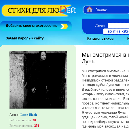
Главная
Добавить свое стихотворение
Логин:
Забыл пароль к сайту
Каталог стихов
Мы смотримся в
Луны...
Мы смотримся в молчание Л
Мы отражаемся в молчании 
Невидимой стеной разделен
восхода ждём. Луна читает с
В разбитой голове я прячу с
который вижу сквозь тебя, ск
сквозь вечное молчание. В в
прозрачно тлеет колокольн
и тонет чья-то маленькая тен
Я чувствую молчание Луны
Автор:
Lizon Black
гудящей болью, голой кожей.
Рейтинг автора:
30
не надо звёзды опускать в с
Рейтинг критика:
251
где кровь моя засохшая на д