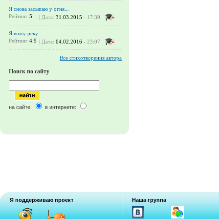
Я снова засыпаю у огня...
Рейтинг
5
| Дата:
31.03.2015
- 17:39
Я вижу реку...
Рейтинг
4.9
| Дата:
04.02.2016
- 23:07
Все стихотворения автора
Поиск по сайту
на сайте:
в интернете:
Я поддерживаю проект
Наша группа