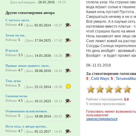
сплела узор. На струнах св
Дата публикации -
26.01.2016
- 19:10
вода играет солью в тишине.
Какая ночь пустая! Пустота..
Другие стихотворения автора
Свершаться нечему и не о ч
С чистого листа
Всё умерло. А я паучью сеть
Рейтинг
4.6
| Дата:
05.05.2024
- 10:37
натягиваю вместо платья - т
чтоб страшно было на меня 
Зачем ты так...
Ночь занавесит мне лицо св
Рейтинг
5
| Дата:
17.04.2025
- 17:42
Снег ляжет кожей на растерз
Сосуды Солнца переполнен
Но день взойдёт - кровавый 
В начале
Рейтинг
3.5
Взойдёт - и будет прожит как-
| Дата:
14.01.2026
- 16:26
08.-11.01.2016
Прямые линии прямого света...
Рейтинг
4.7
| Дата:
28.06.2016
- 16:42
За стихотворение голосов
5
;
Cold Ways
:
5
;
ТатьянаМа
Тень луны
Рейтинг
5
| Дата:
25.11.2014
- 16:58
Снежная песнь
Рейтинг стихотворения:
5.0
Рейтинг
4.5
| Дата:
10.11.2023
- 16:11
5 человек проголосовало
Отзвеневшим колокольчиком...
Голосовать имеют возможность
пользователи!
Рейтинг
5
| Дата:
18.09.2014
- 00:02
зарегистрироваться
Ночь тиха, и звёзды кротки...
Рейтинг
4.7
| Дата:
05.12.2017
- 14:41